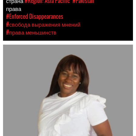
страна
#Region: Asia Pacific
#Pakistan
права
#Enforced Disappearances
#свобода выражения мнений
#права меньшинств