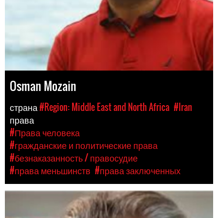
Osman Mozain
страна
#Region: Middle East and North Africa
#Iran
права
#Права человека
#гражданские и политические права
#безнаказанность / правосудие
#права меньшинств
#права заключенных