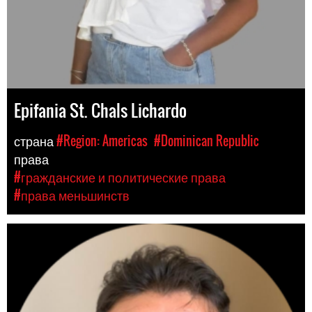
Epifania St. Chals Lichardo
страна
#Region: Americas
#Dominican Republic
права
#гражданские и политические права
#права меньшинств