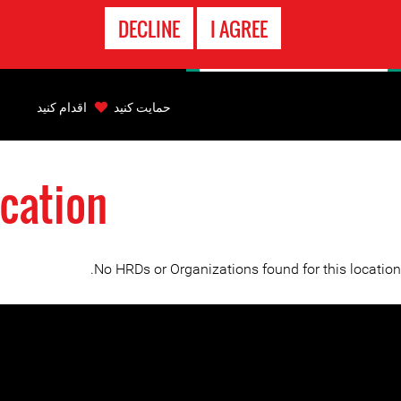
تماس
DECLINE
I AGREE
اضطراری
Back
to
حمایت کنید
اقدام کنید
top
cation
Back
to
top
No HRDs or Organizations found for this location.