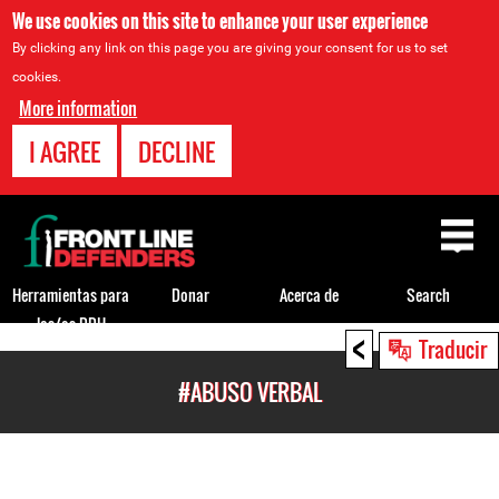
We use cookies on this site to enhance your user experience
By clicking any link on this page you are giving your consent for us to set
cookies.
More information
I AGREE
DECLINE
Back
to
top
Herramientas para
Donar
Acerca de
Search
los/as DDH
<
Back
Traducir
to
#ABUSO VERBAL
top