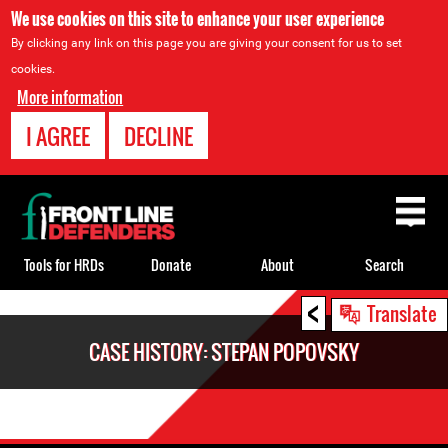
We use cookies on this site to enhance your user experience
By clicking any link on this page you are giving your consent for us to set
cookies.
More information
I AGREE
DECLINE
Back
to
top
Tools for HRDs
Donate
About
Search
<
Back
Translate
to
CASE HISTORY: STEPAN POPOVSKY
top