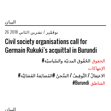
البيان
26 نوفَمْبِر / تشرين الثاني 2018
Civil society organisations call for
Germain Rukuki’s acquittal in Burundi
الحقوق
#الحُقُوق المدنيّة والسّياسيّة
الإنتهاكات
#الاعتِقالُ / التَّوقِيفُ / السِّجنُ
#المُضايَقةُ القَضَائِيَّة
المَناطق
#Burundi
البيان