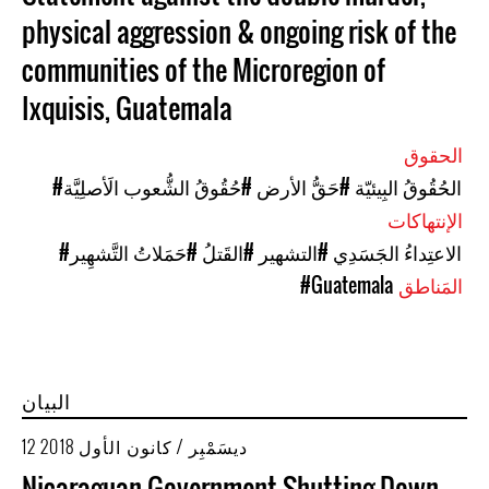
physical aggression & ongoing risk of the
communities of the Microregion of
Ixquisis, Guatemala
الحقوق
#الحُقُوقُ البِيئيّة
#حَقُّ الأرض
#حُقُوقُ الشُّعوب الَأصلِيَّة
الإنتهاكات
#الاعتِداءُ الجَسَدِي
#التشهير
#القَتلُ
#حَمَلاتُ التَّشهِير
المَناطق
#Guatemala
البيان
12 ديسَمْبِر / كانون الأول 2018
Nicaraguan Government Shutting Down