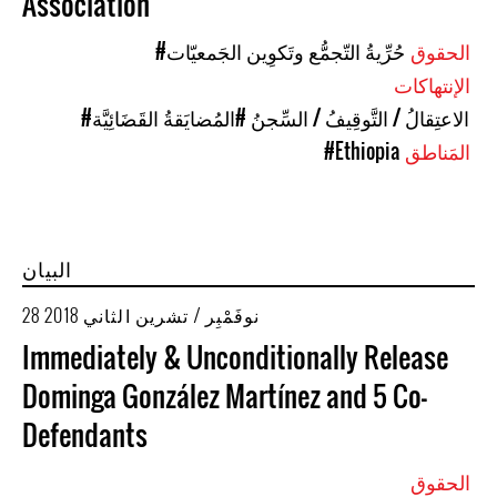
Association
الحقوق
#حُرِّيةُ التّجمُّع وتَكوِين الجَمعيّات
الإنتهاكات
#الاعتِقالُ / التَّوقِيفُ / السِّجنُ
#المُضايَقةُ القَضَائِيَّة
المَناطق
#Ethiopia
البيان
28 نوفَمْبِر / تشرين الثاني 2018
Immediately & Unconditionally Release
Dominga González Martínez and 5 Co-
Defendants
الحقوق