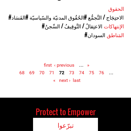
الحقوق
#الاحتِجَاج / التَّجمُّع
#الحُقُوق المدنيّة والسّياسيّة
#الفَسَاد
الإنتهاكات
#الاعتِقالُ / التَّوقِيفُ / السِّجنُ
المَناطق
#السودان
‹ previous
…
« first
68
69
70
71
72
73
74
75
76
…
Pages
next ›
last »
Protect to Empower
تبرّعوا