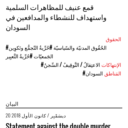
قمع عنيف للمظاهرات السلمية
واستهداف للنشطاء والمدافعين في
السودان
الحقوق
#الحُقُوق المدنيّة والسّياسيّة
#حُرِّيةُ التّجمُّع وتَكوِين
الجَمعيّات
#حُرِّيةُ التَّعبِير
الإنتهاكات
#الاعتِقالُ / التَّوقِيفُ / السِّجنُ
المَناطق
#السودان
البيان
20 ديسَمْبِر / كانون الأول 2018
Statement against the double murder,