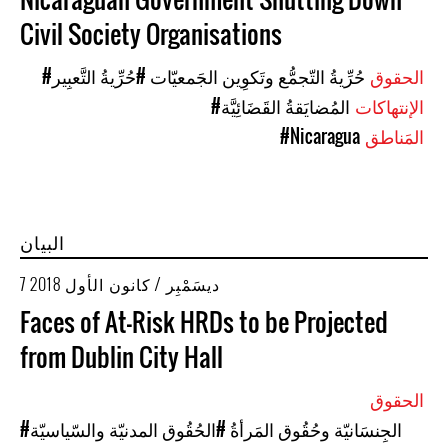
Civil Society Organisations
الحقوق
#حُرِّيةُ التّجمُّع وتَكوِين الجَمعيّات
#حُرِّيةُ التَّعبِير
الإنتهاكات
#المُضايَقةُ القَضَائِيَّة
المَناطق
#Nicaragua
البيان
7 ديسَمْبِر / كانون الأول 2018
Faces of At-Risk HRDs to be Projected
from Dublin City Hall
الحقوق
#الجِنسَانيّة وحُقُوق المَرأةُ
#الحُقُوق المدنيّة والسّياسيّة