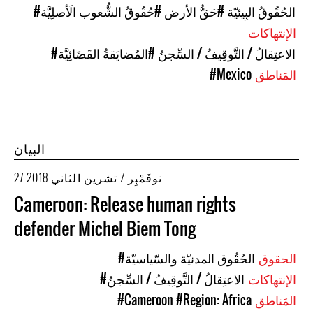
#الحُقُوقُ البِيئيّة
#حَقُّ الأرض
#حُقُوقُ الشُّعوب الَأصلِيَّة
الإنتهاكات
#الاعتِقالُ / التَّوقِيفُ / السِّجنُ
#المُضايَقةُ القَضَائِيَّة
المَناطق
#Mexico
البيان
27 نوفَمْبِر / تشرين الثاني 2018
Cameroon: Release human rights
defender Michel Biem Tong
الحقوق
#الحُقُوق المدنيّة والسّياسيّة
الإنتهاكات
#الاعتِقالُ / التَّوقِيفُ / السِّجنُ
المَناطق
#Region: Africa
#Cameroon