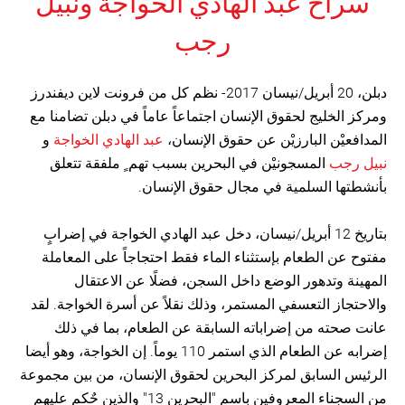
سراح عبد الهادي الخواجة ونبيل
رجب
دبلن، 20 أبريل/نيسان 2017- نظم كل من فرونت لاين ديفندرز
ومركز الخليج لحقوق الإنسان اجتماعاً عاماً في دبلن تضامنا مع
المدافعيْن البارزيْن عن حقوق الإنسان،
عبد الهادي الخواجة
و
نبيل رجب
المسجونيْن في البحرين بسبب تهم ٍ ملفقة تتعلق
بأنشطتها السلمية في مجال حقوق الإنسان.
بتاريخ 12 أبريل/نيسان، دخل عبد الهادي الخواجة في إضرابٍ
مفتوح عن الطعام بإستثناء الماء فقط احتجاجاً على المعاملة
المهينة وتدهور الوضع داخل السجن، فضلًا عن الاعتقال
والاحتجاز التعسفي المستمر، وذلك نقلاً عن أسرة الخواجة. لقد
عانت صحته من إضراباته السابقة عن الطعام، بما في ذلك
إضرابه عن الطعام الذي استمر 110 يوماً. إن الخواجة، وهو أيضا
الرئيس السابق لمركز البحرين لحقوق الإنسان، من بين مجموعة
من السجناء المعروفين باسم "البحرين 13" والذين حٌكم عليهم