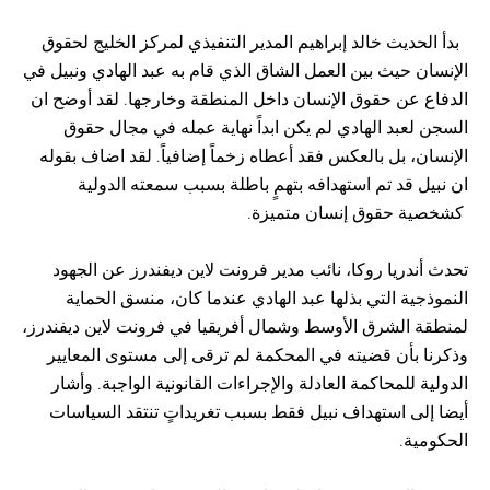
بدأ الحديث خالد إبراهيم المدير التنفيذي لمركز الخليج لحقوق
الإنسان حيث بين العمل الشاق الذي قام به عبد الهادي ونبيل في
الدفاع عن حقوق الإنسان داخل المنطقة وخارجها. لقد أوضح ان
السجن لعبد الهادي لم يكن ابداً نهاية عمله في مجال حقوق
الإنسان، بل بالعكس فقد أعطاه زخماً إضافياً. لقد اضاف بقوله
ان نبيل قد تم استهدافه بتهمٍ باطلة بسبب سمعته الدولية
كشخصية حقوق إنسان متميزة.
تحدث أندريا روكا، نائب مدير فرونت لاين ديفندرز عن الجهود
النموذجية التي بذلها عبد الهادي عندما كان، منسق الحماية
لمنطقة الشرق الأوسط وشمال أفريقيا في فرونت لاين ديفندرز،
وذكرنا بأن قضيته في المحكمة لم ترقى إلى مستوى المعايير
الدولية للمحاكمة العادلة والإجراءات القانونية الواجبة. وأشار
أيضا إلى استهداف نبيل فقط بسبب تغريداتٍ تنتقد السياسات
الحكومية.