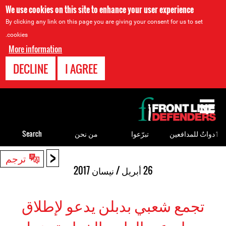
We use cookies on this site to enhance your user experience
By clicking any link on this page you are giving your consent for us to set
cookies.
More information
DECLINE
I AGREE
Back
to
top
ٲدواتٌ للمدافعين
تبرّعوا
من نحن
Search
<
Back
ترجم
to
26 أبريل / نيسان 2017
top
تجمع شعبي بدبلن يدعو لإطلاق