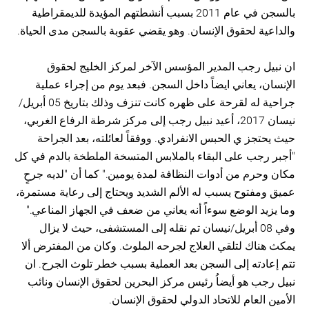
بالسجن في عام 2011 بسبب أنشطتهم المؤيدة للديمقراطية
والداعية لحقوق الإنسان. وهو يقضي عقوبة بالسجن مدى الحياة.
ان نبيل رجب المدير المؤسس الآخر لمركز الخليج لحقوق
الإنسان، يعاني ايضاً داخل السجن. فبعد يوم من إجراء عملية
جراحية له لقرحة على ظهره كانت تنزف وذلك بتاريخ 05 أبريل/
نيسان 2017، أعيد نبيل رجب إلى مركز شرطة الرفاع الغربي،
حيث يحتجز ي الحبس الانفرادي. ووفقاً لعائلته، بعد الجراحة
"أجبر رجب على البقاء بالملابس المتسخة الملطخة بالدم في كل
مكان وحرم من أدوات النظافة لمدة يومين." كما أن "لديه جرحٍ
عميق ومفتوح يسبب له الألم الشديد ويحتاج إلى رعاية مستمرة،
وما يزيد الوضع سوءاً أنه يعاني من ضعف في الجهاز المناعي."
وفي 08 أبريل/نيسان تم نقله إلى المستشفى، حيث لا يزال
يمكث هناك لتلقي العلاج لجرحه الملوث. وكان من المفترض ألا
تتم إعادته إلى السجن بعد العملية بسبب خطر تلوث الجرح. ان
نبيل رجب هو أيضاُ رئيس مركز البحرين لحقوق الإنسان ونائب
الأمين العام للاتحاد الدولي لحقوق الإنسان.