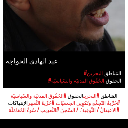
عبد الهادي الخواجة
المَناطق
#البحرين
الحقوق
#الحُقُوق المدنيّة والسّياسيّة
المَناطق
#البحرين
الحقوق
#الحُقُوق المدنيّة والسّياسيّة
#حُرِّيةُ التّجمُّع وتَكوِين الجَمعيّات
#حُرِّيةُ التَّعبِير
الإنتهاكات
#الاعتِقالُ / التَّوقِيفُ / السِّجنُ
#التَّعذِيب / سُوءُ المُعَامَلَة