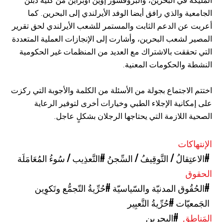
المليكة في البحرين، والبروفسور إوين أوبراين من كلية دبلن
الجامعية والذي رافق أيضا الوفد الأيرلندي إلى البحرين. كما
أعربت عن الدعم الثابت والمستمر للشعب الأيرلندي لحق تقرير
المصير لشعب البحرين، وأشارت إلى الإنجازات العملية المتعددة
التي تحققت بالاشتراك مع العديد من المنظمات غير الحكومية
النشطة والحكومات المعنية.
اختتم الاجتماع بجولة من الأسئلة من الكلمة والأجوبة التي ركزت
على إمكانية الإجلاء الطبي وخيارات أخرى لتوفير الرعاية
الصحية اللازمة التي يحتاجها الرجلان بشكلٍ عاجل.
الإنتهاكات
#الاعتِقالُ / التَّوقِيفُ / السِّجنُ
#التَّعذِيب / سُوءُ المُعَامَلَة
الحقوق
#الحُقُوق المدنيّة والسّياسيّة
#حُرِّيةُ التّجمُّع وتَكوِين
الجَمعيّات
#حُرِّيةُ التَّعبِير
المَناطق
#البحرين