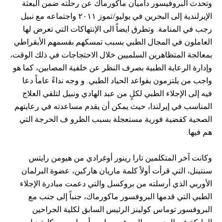
وتحدث البروفيسور داميان ماكورماك عن رحلته ضمن البعثة
الإيرلندية إلى البحرين في يوليو/تموز ٢٠١١ واجتماعه مع نبيل
رجب في المنامة. وتطرق ايضاً الى الإنتهاكات التي تعرض لها
العاملون في المجال الطبي بسبب تمسكهم بقسمهم الأبقراطي
بمعالجة المتظاهرين السلميين خلال الاحتجاجات في ذلك الوقت،
وإدارة الرعاية الطبية بصرف النظر عن خلفية المصابين، كما هو
واجب من يلتزمون بقواعد الحياد الطبي. و وجه نداءً عاماً دعا
فيه إلى الإجلاء الطبي لكلٍ من عبد الهادي ونبيل لتلقي العلاج
المناسب في إيرلندا، حيث يمكن أن يقدم مساعدته في رعايتهم
الصحية كقضية فورية مستعجلة بسبب الظرو ف الحرجة التي
هم فيها.
وكانت آخر المتكلمين تارا رينور أوغرادي من هيومن رايتس
سنتينل، التي قرأت أولاً كلمة ماريان هاركين، عضوة البرلمان
الأوربي الذي أرسلته من بروكسل والتي دعمت مبادرة الإجلاء
الطبي التي قدمها البروفسور ماكورماك، جنباً إلى جنب مع
البروفسور توماس كولينز الرئيس السابق لكلية الجراحين