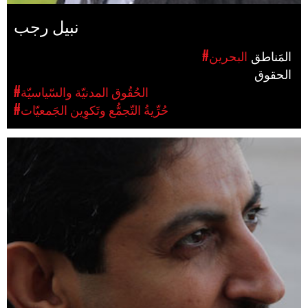
نبيل رجب
المَناطق
#البحرين
الحقوق
#الحُقُوق المدنيّة والسّياسيّة
#حُرِّيةُ التّجمُّع وتَكوِين الجَمعيّات