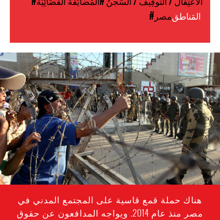
#الاعتِقالُ / التَّوقِيفُ / السِّجنُ
#المُضايَقةُ القَضَائِيَّة
المَناطق
#مصر
egypt-
general-
context.jpg
هناك حملة قمع قاسية على المجتمع المدني في
مصر منذ عام 2014. ويواجه المدافعون عن حقوق