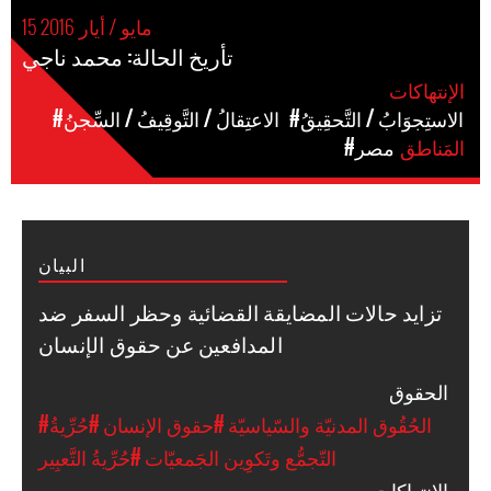
15 مايو / أيار 2016
تأريخ الحالة: محمد ناجي
الإنتهاكات
#الاستِجوَابُ / التَّحقِيقُ
#الاعتِقالُ / التَّوقِيفُ / السِّجنُ
المَناطق
#مصر
البيان
تزايد حالات المضايقة القضائية وحظر السفر ضد
المدافعين عن حقوق الإنسان
الحقوق
#الحُقُوق المدنيّة والسّياسيّة
#حقوق الإنسان
#حُرِّيةُ
التّجمُّع وتَكوِين الجَمعيّات
#حُرِّيةُ التَّعبِير
الإنتهاكات