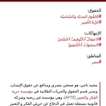
الحقوق:
#الحُقُوق المدنيّة والسّياسيّة
#حُرِّيةُ التَّعبِير
الإنتهاكات:
#الاعتِقالُ / التَّوقِيفُ / السِّجنُ
#الاستِجوَابُ / التَّحقِيقُ
المَناطق:
#مصر
محمد ناجي، هو صحفي مصري ومدافع عن حقوق الإنسان،
ومدير قسم الحقوق والحريات الطلابية في
مؤسسة حرية
الفكر والتعبير
(AFTE)، وهي مؤسسة غير ربحية وشركة
قانونية مستقلة تعمل في الدفاع عن حريتَي الفكر و التعبير