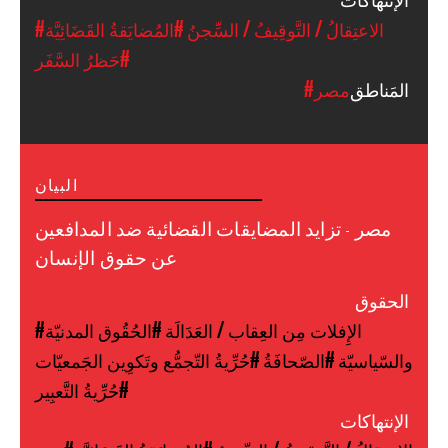
#الاعتِقالُ / التَّوقِيفُ / السِّجنُ
#المُضايَقةُ القَضَائِيَّة
#حَظرُ السَّفَر
المَناطق
#مصر
البيان
مصر - تزايد المضايقات القضائية ضد المدافعين
عن حقوق الإنسان
الحقوق
#الإِفلات مِن العِقاب / العَدَالَة
#الحُقُوق المدنيّة
والسّياسيّة
#الصّحافَةُ
#حُرِّيةُ التّجمُّع وتَكوِين الجَمعيّات
#حُرِّيةُ التَّعبِير
الإنتهاكات