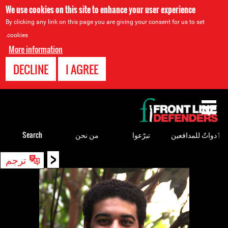
We use cookies on this site to enhance your user experience
By clicking any link on this page you are giving your consent for us to set
cookies.
More information
DECLINE
I AGREE
Back
to
top
ٲدواتٌ للمدافعين
تبرّعوا
من نحن
Search
<
Back
ترجم
to
top