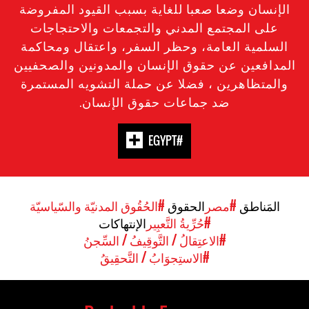
الإنسان وضعا صعبا للغاية بسبب القيود المفروضة
على المجتمع المدني والتجمعات والاحتجاجات
السلمية العامة، وحظر السفر، واعتقال ومحاكمة
المدافعين عن حقوق الإنسان والمدونين والصحفيين
والمتظاهرين ، فضلا عن حملة التشويه المستمرة
ضد جماعات حقوق الإنسان.
#EGYPT
المَناطق
#مصر
الحقوق
#الحُقُوق المدنيّة والسّياسيّة
#حُرِّيةُ التَّعبِير
الإنتهاكات
#الاعتِقالُ / التَّوقِيفُ / السِّجنُ
#الاستِجوَابُ / التَّحقِيقُ