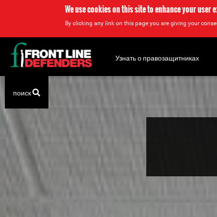
We use cookies on this site to enhance your user 
By clicking any link on this page you are giving your consen
Back
to
Узнать о правозащитниках
top
Back
поиск
to
top