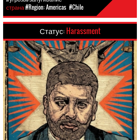
страна
#Region: Americas
#Chile
Статус:
Harassment