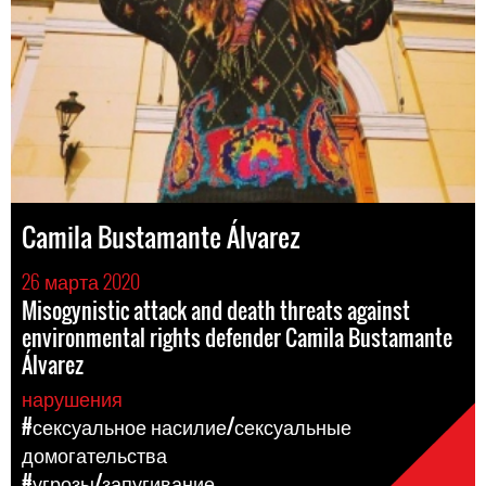
Camila Bustamante Álvarez
26 марта 2020
Misogynistic attack and death threats against
environmental rights defender Camila Bustamante
Álvarez
нарушения
#сексуальное насилие/сексуальные
домогательства
#угрозы/запугивание