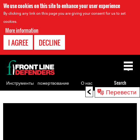
We use cookies on this site to enhance your user experience
By clicking any link on this page you are giving your consent for us to set
cookies.
More information
I AGREE
DECLINE
Back
to
top
Инструменты
пожертвование
О нас
Search
<
Перевести
для
Back
правозащитников
to
top