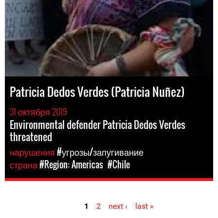
Patricia Dedos Verdes (Patricia Nuñez)
31 октября 2019
Environmental defender Patricia Dedos Verdes
threatened
нарушения
#угрозы/запугивание
страна
#Region: Americas
#Chile
1
2
next ›
last »
Pages