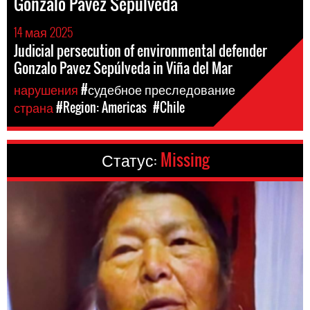
Gonzalo Pavez Sepúlveda
14 мая 2025
Judicial persecution of environmental defender
Gonzalo Pavez Sepúlveda in Viña del Mar
нарушения
#судебное преследование
страна
#Region: Americas
#Chile
Статус:
Missing