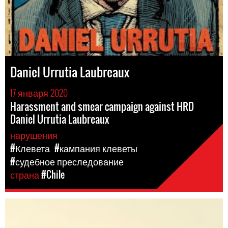
Daniel Urrutia Laubreaux
17 января 2020
Harassment and smear campaign against HRD
Daniel Urrutia Laubreaux
нарушения
#Клевета
#кампания клеветы
#судебное преследование
страна
#Chile