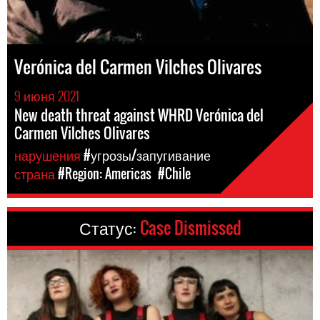
Verónica del Carmen Vilches Olivares
9 июня 2021
New death threat against WHRD Verónica del
Carmen Vilches Olivares
нарушения
#угрозы/запугивание
страна
#Region: Americas
#Chile
Статус:
Case Dismissed