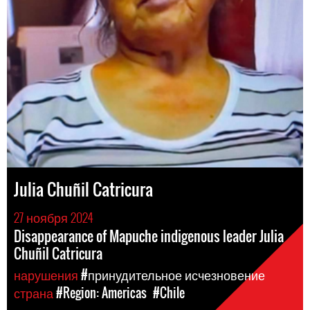
Julia Chuñil Catricura
27 ноября 2024
Disappearance of Mapuche indigenous leader Julia
Chuñil Catricura
нарушения
#принудительное исчезновение
страна
#Region: Americas
#Chile