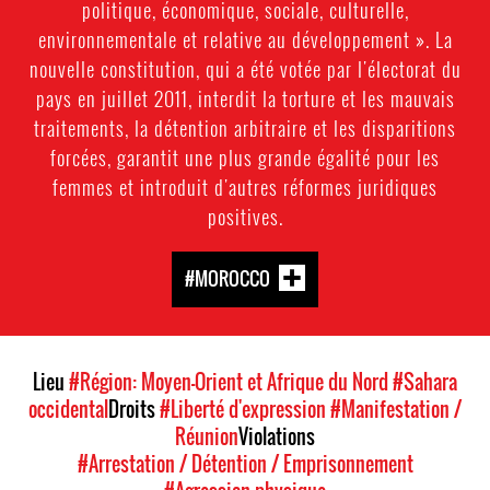
politique, économique, sociale, culturelle,
environnementale et relative au développement ». La
nouvelle constitution, qui a été votée par l'électorat du
pays en juillet 2011, interdit la torture et les mauvais
traitements, la détention arbitraire et les disparitions
forcées, garantit une plus grande égalité pour les
femmes et introduit d'autres réformes juridiques
positives.
#MOROCCO
Lieu
#Région: Moyen-Orient et Afrique du Nord
#Sahara
occidental
Droits
#Liberté d'expression
#Manifestation /
Réunion
Violations
#Arrestation / Détention / Emprisonnement