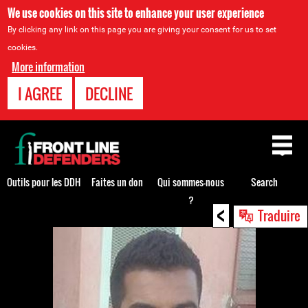
We use cookies on this site to enhance your user experience
By clicking any link on this page you are giving your consent for us to set
cookies.
More information
I AGREE
DECLINE
Back
to
top
Outils pour les DDH
Faites un don
Qui sommes-nous
Search
?
<
Back
Traduire
to
top