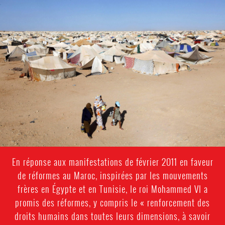
#Western
Sahara-
general-
context.jpeg
En réponse aux manifestations de février 2011 en faveur
de réformes au Maroc, inspirées par les mouvements
frères en Égypte et en Tunisie, le roi Mohammed VI a
promis des réformes, y compris le « renforcement des
droits humains dans toutes leurs dimensions, à savoir