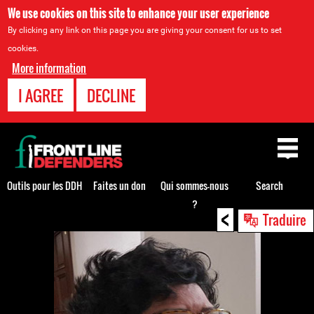
We use cookies on this site to enhance your user experience
By clicking any link on this page you are giving your consent for us to set
cookies.
More information
I AGREE
DECLINE
Back
to
top
Outils pour les DDH
Faites un don
Qui sommes-nous
Search
?
<
Back
Traduire
to
top