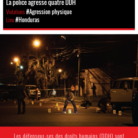
La police agresse quatre DDH
Violations
#Agression physique
Lieu
#Honduras
honduras-
general-
context.jpg
Les défenseur-ses des droits humains (DDH) sont