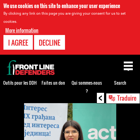
We use cookies on this site to enhance your user experience
By clicking any link on this page you are giving your consent for us to set
cookies.
More information
I AGREE
DECLINE
Back
to
top
Outils pour les DDH
Faites un don
Qui sommes-nous
Search
?
<
Back
Traduire
to
top