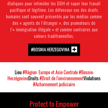
étatiques pour intimider les DDH et saper leur travail
pacifique et légitime. Les défenseur⸱ses des droits
humains sont souvent présentés par les médias comme
des « agents de l’étranger », des promoteurs de
l’« immigration illégale » et comme contraires aux
valeurs traditionnelles.
#BOSNIA HERZEGOVINA
Lieu
#Région: Europe et Asie Centrale
#Bosnie-
Herzégovine
Droits
#Droit de l'environnement
Violations
#Acharnement judiciaire
Protect to Empower