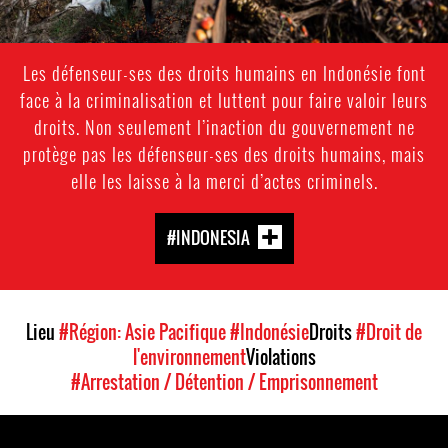
Les défenseur-ses des droits humains en Indonésie font
face à la criminalisation et luttent pour faire valoir leurs
droits. Non seulement l’inaction du gouvernement ne
protège pas les défenseur-ses des droits humains, mais
elle les laisse à la merci d’actes criminels.
#INDONESIA
Lieu
#Région: Asie Pacifique
#Indonésie
Droits
#Droit de
l'environnement
Violations
#Arrestation / Détention / Emprisonnement