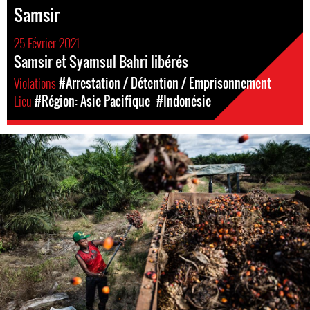
Samsir
25 Février 2021
Samsir et Syamsul Bahri libérés
Violations
#Arrestation / Détention / Emprisonnement
Lieu
#Région: Asie Pacifique
#Indonésie
#Indonesia.jpg