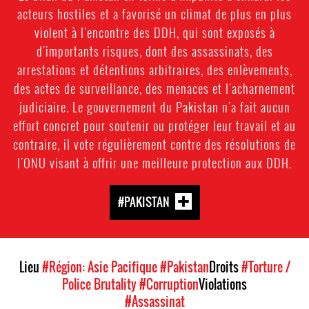
acteurs hostiles et a favorisé un climat de plus en plus
violent à l'encontre des DDH, qui sont exposés à
d'importants risques, dont des assassinats, des
arrestations et détentions arbitraires, des enlèvements,
des actes de surveillance, des menaces et l'acharnement
judiciaire. Le gouvernement du Pakistan n'a fait aucun
effort concret pour soutenir ou protéger leur travail et au
contraire, il vote régulièrement contre des résolutions de
l'ONU visant à offrir une meilleure protection aux DDH.
#PAKISTAN
Lieu
#Région: Asie Pacifique
#Pakistan
Droits
#Torture /
Police Brutality
#Corruption
Violations
#Assassinat