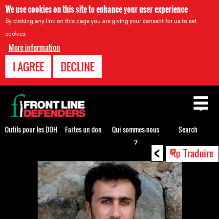
We use cookies on this site to enhance your user experience
By clicking any link on this page you are giving your consent for us to set
cookies.
More information
I AGREE
DECLINE
Back
to
top
Outils pour les DDH
Faites un don
Qui sommes-nous
Search
?
<
Back
Traduire
to
top