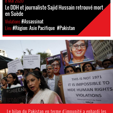
8 Mai 2020
Le DDH et journaliste Sajid Hussain retrouvé mort
en Suède
Violations
#Assassinat
Lieu
#Région: Asie Pacifique
#Pakistan
pakistan_page.jpg
Le bilan du Pakistan en terme d'impunité a enhardi les