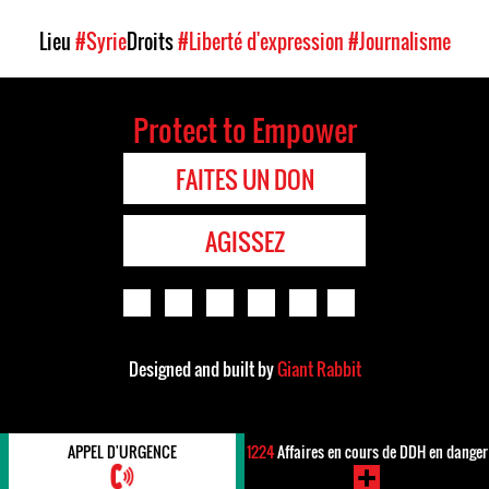
Lieu
#Syrie
Droits
#Liberté d'expression
#Journalisme
Protect to Empower
FAITES UN DON
AGISSEZ
Designed and built by
Giant Rabbit
APPEL D'URGENCE
1224
Affaires en cours de DDH en danger