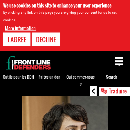
We use cookies on this site to enhance your user experience
By clicking any link on this page you are giving your consent for us to set
cookies.
More information
I AGREE
DECLINE
Back
to
top
Outils pour les DDH
Faites un don
Qui sommes-nous
Search
?
<
Back
Traduire
to
top