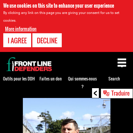
We use cookies on this site to enhance your user experience
By clicking any link on this page you are giving your consent for us to set
cookies.
More information
I AGREE
DECLINE
Back
to
top
Outils pour les DDH
Faites un don
Qui sommes-nous
Search
?
<
Back
Traduire
to
top