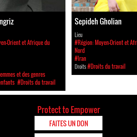
ngriz
Sepideh Gholian
Lieu
en-Orient et Afrique du
#Région: Moyen-Orient et Afr
Nord
#Iran
Droits
#Droits du travail
femmes et des genres
enfants
#Droits du travail
Protect to Empower
FAITES UN DON