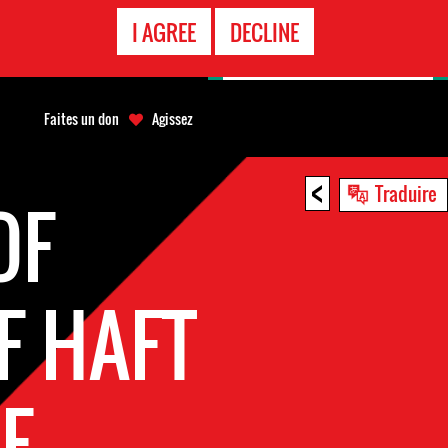
APPEL
I AGREE
DECLINE
D'URGENCE
Faites un don
Agissez
<
Traduire
OF
F HAFT
E