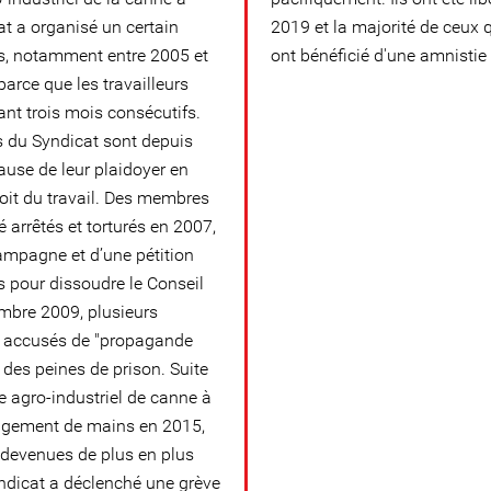
t a organisé un certain
2019 et la majorité de ceux 
s, notamment entre 2005 et
ont bénéficié d'une amnistie
arce que les travailleurs
nt trois mois consécutifs.
s du Syndicat sont depuis
ause de leur plaidoyer en
roit du travail. Des membres
 arrêtés et torturés en 2007,
campagne et d’une pétition
es pour dissoudre le Conseil
embre 2009, plusieurs
é accusés de "propagande
 des peines de prison. Suite
e agro-industriel de canne à
ngement de mains en 2015,
t devenues de plus en plus
yndicat a déclenché une grève