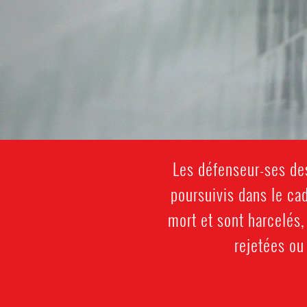
Les défenseur-ses des
poursuivis dans le ca
mort et sont harcelés,
rejetées ou