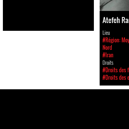
Atefeh Ra
Lieu
#Région: Moy
Nord
#Iran
Droits
#Droits des 
#Droits des 