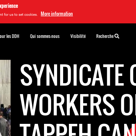
experience
More information
t for us to set cookies.
pour les DDH
Qui sommes-nous
Visibilité
Recherche
SYNDICATE 
WORKERS O
TAPPEH CAN