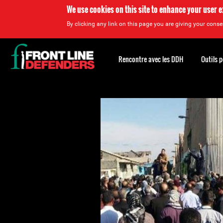
We use cookies on this site to enhance your user 
By clicking any link on this page you are giving your consen
Back
to
Rencontre avec les DDH
Outils 
top
Back
to
top