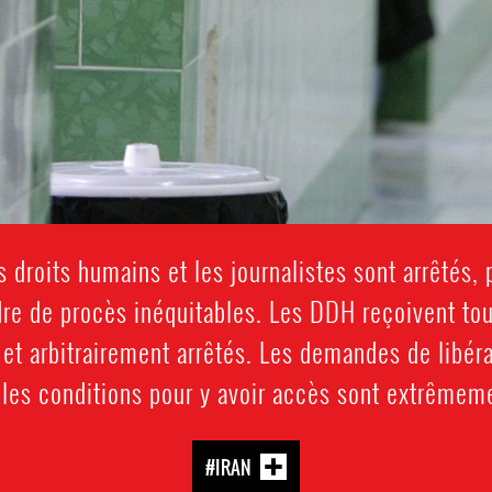
 droits humains et les journalistes sont arrêtés, 
dre de procès inéquitables. Les DDH reçoivent t
 et arbitrairement arrêtés. Les demandes de libér
 les conditions pour y avoir accès sont extrêmem
#IRAN