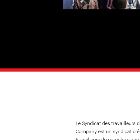
Le Syndicat des travailleurs
Company est un syndicat cré
travailleurs du complexe agro