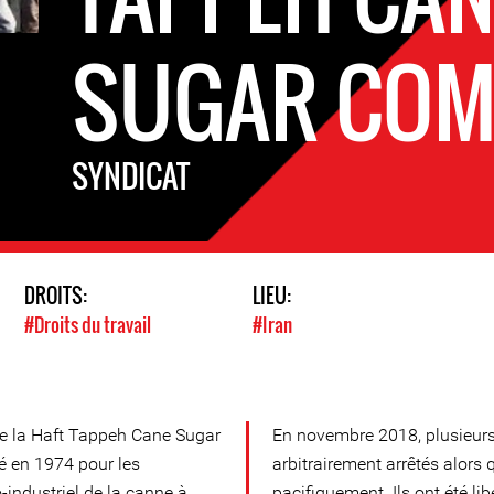
SUGAR COM
SYNDICAT
DROITS:
LIEU:
#Droits du travail
#Iran
 de la Haft Tappeh Cane Sugar
En novembre 2018, plusieurs
é en 1974 pour les
arbitrairement arrêtés alors 
-industriel de la canne à
pacifiquement. Ils ont été li