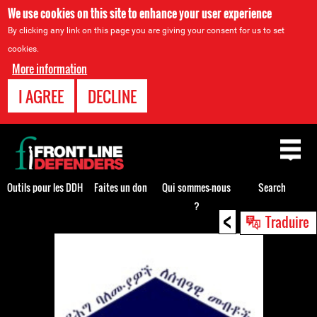
We use cookies on this site to enhance your user experience
By clicking any link on this page you are giving your consent for us to set
cookies.
More information
I AGREE
DECLINE
Back
to
top
Outils pour les DDH
Faites un don
Qui sommes-nous
Search
?
<
Back
Traduire
to
top