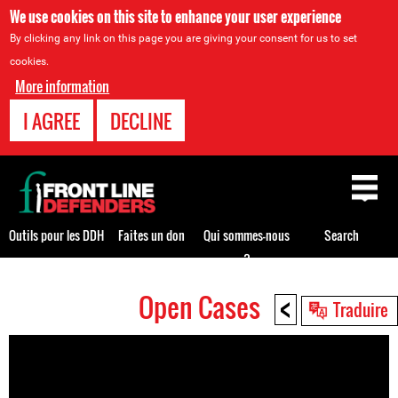
We use cookies on this site to enhance your user experience
By clicking any link on this page you are giving your consent for us to set
cookies.
More information
I AGREE
DECLINE
Back
to
top
Outils pour les DDH
Faites un don
Qui sommes-nous
Search
?
<
Open Cases
Back
Traduire
to
top