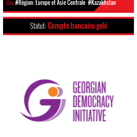
Lieu
#Région: Europe et Asie Centrale
#Kazakhstan
Statut:
Compte bancaire gelé