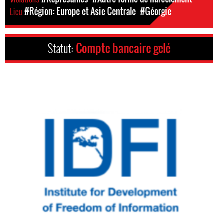
Lieu
#Région: Europe et Asie Centrale
#Géorgie
Statut:
Compte bancaire gelé