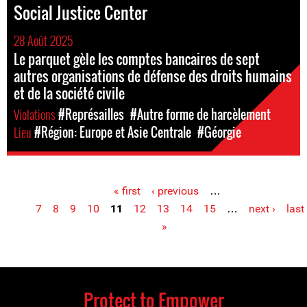
Social Justice Center
28 Août 2025
Le parquet gèle les comptes bancaires de sept
autres organisations de défense des droits humains
et de la société civile
Violations
#Représailles
#Autre forme de harcèlement
Lieu
#Région: Europe et Asie Centrale
#Géorgie
« first
‹ previous
…
Pages
7
8
9
10
11
12
13
14
15
…
next ›
last
»
Protect to Empower