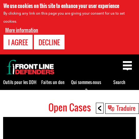
We use cookies on this site to enhance your user experience
By clicking any link on this page you are giving your consent for us to set
cookies.
More information
I AGREE
DECLINE
Back
to
top
Outils pour les DDH
Faites un don
Qui sommes-nous
Search
?
<
Open Cases
Back
Traduire
to
top