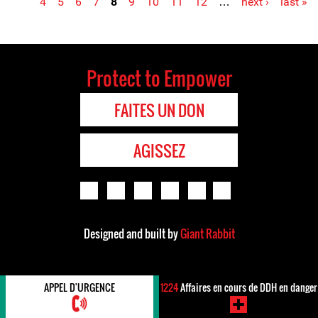
4
5
6
7
8
9
10
11
12
…
next ›
last »
Protect to Empower
FAITES UN DON
AGISSEZ
Designed and built by
Giant Rabbit
APPEL D'URGENCE
1224
Affaires en cours de DDH en danger