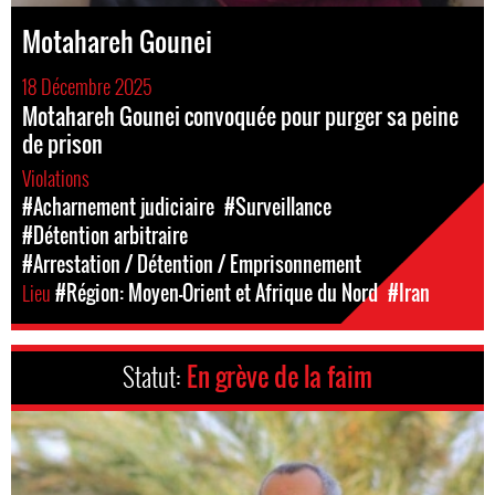
Motahareh Gounei
18 Décembre 2025
Motahareh Gounei convoquée pour purger sa peine
de prison
Violations
#Acharnement judiciaire
#Surveillance
#Détention arbitraire
#Arrestation / Détention / Emprisonnement
Lieu
#Région: Moyen-Orient et Afrique du Nord
#Iran
Statut:
En grève de la faim