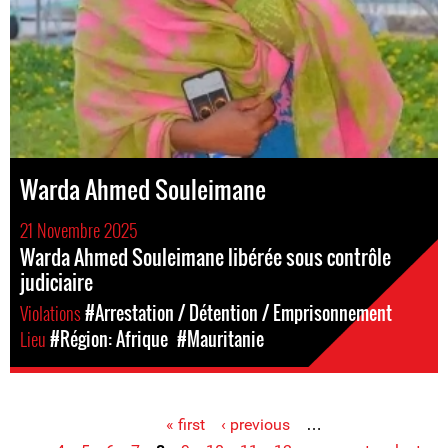
Warda Ahmed Souleimane
21 Novembre 2025
Warda Ahmed Souleimane libérée sous contrôle
judiciaire
Violations
#Arrestation / Détention / Emprisonnement
Lieu
#Région: Afrique
#Mauritanie
« first
‹ previous
…
Pages