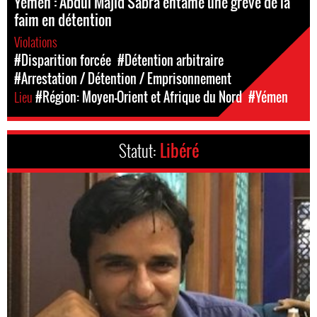
Yémen : Abdul Majid Sabra entame une grève de la
faim en détention
Violations
#Disparition forcée
#Détention arbitraire
#Arrestation / Détention / Emprisonnement
Lieu
#Région: Moyen-Orient et Afrique du Nord
#Yémen
Statut:
Libéré