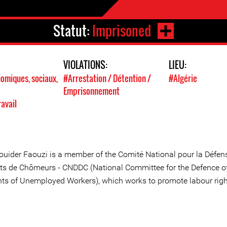
Statut:
Imprisoned
VIOLATIONS:
LIEU:
omiques, sociaux,
#Arrestation / Détention /
#Algérie
Emprisonnement
ravail
ouider Faouzi is a member of the Comité National pour la Défen
its de Chômeurs - CNDDC (National Committee for the Defence of
hts of Unemployed Workers), which works to promote labour righ