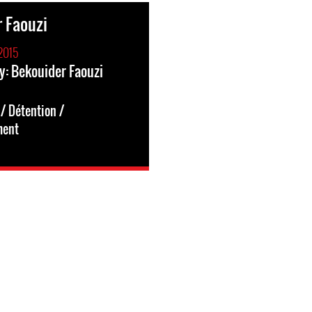
 Faouzi
2015
y: Bekouider Faouzi
/ Détention /
ment