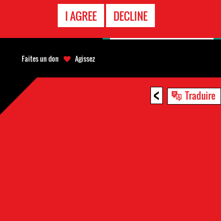
APPEL
I AGREE
DECLINE
D'URGENCE
Faites un don
Agissez
<
Traduire