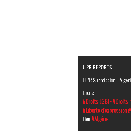
UPR REPORTS
UPR Submission - Alger
Droits
#Droits LGBT+
#Droits
#Liberté d'expression
#
Lieu
#Algérie