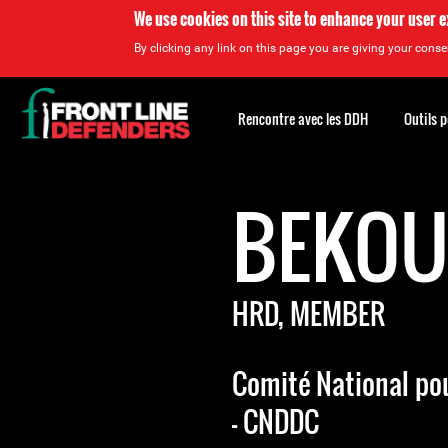
We use cookies on this site to enhance your user 
By clicking any link on this page you are giving your consen
Back
to
Rencontre avec les DDH
Outils 
top
Back
to
BEKOU
top
HRD, MEMBER
Comité National po
- CNDDC