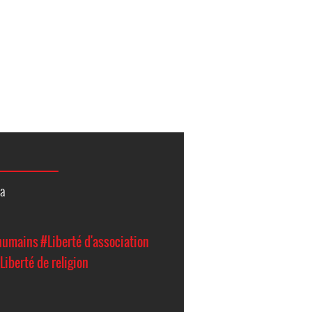
ia
 humains
#Liberté d'association
Liberté de religion