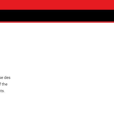
se des
 the
ts.