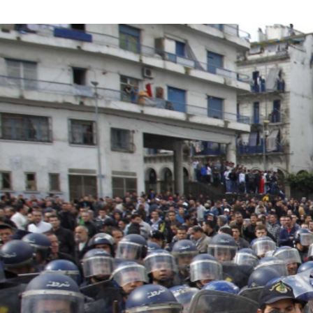
#Algeria-
protest-
context-
good.jpg