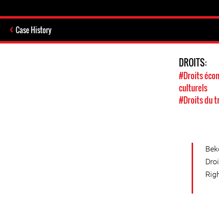
Case History
DROITS:
#Droits écon
culturels
#Droits du t
Bek
Dro
Rig