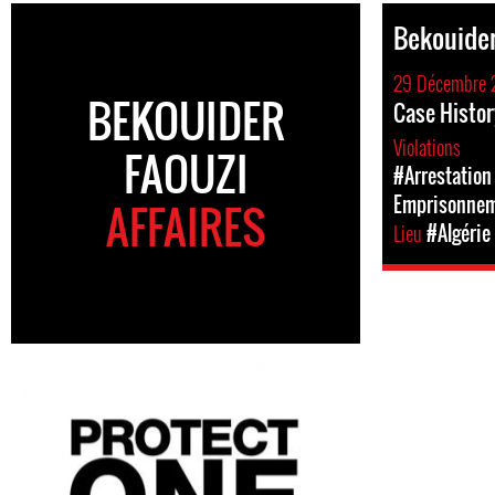
Bekouider
29 Décembre 
BEKOUIDER
Case Histor
Violations
FAOUZI
#Arrestation 
Emprisonne
AFFAIRES
Lieu
#Algérie