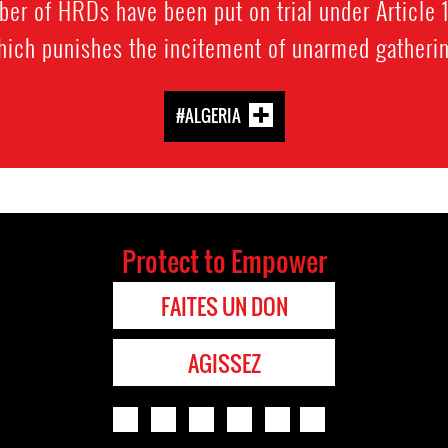
mber of HRDs have been put on trial under Article 
hich punishes the incitement of unarmed gatherin
#ALGERIA
Protect to Empower
FAITES UN DON
AGISSEZ