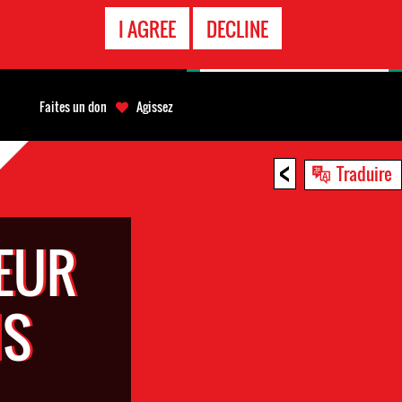
APPEL
I AGREE
DECLINE
D'URGENCE
Faites un don
Agissez
<
Traduire
EUR
NS