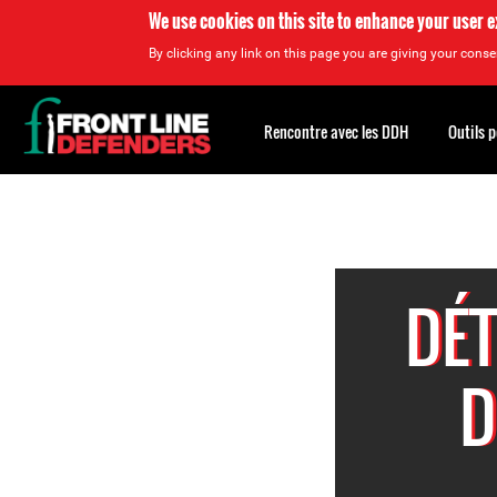
We use cookies on this site to enhance your user 
By clicking any link on this page you are giving your consen
Back
to
Rencontre avec les DDH
Outils 
top
Back
to
top
DÉ
D