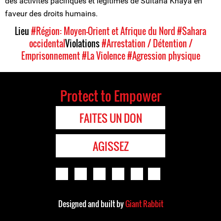
des activités pacifiques et légitimes de Sultana Khaya en
faveur des droits humains.
Lieu
#Région: Moyen-Orient et Afrique du Nord
#Sahara
occidental
Violations
#Arrestation / Détention /
Emprisonnement
#La Violence
#Agression physique
Protect to Empower
FAITES UN DON
AGISSEZ
Designed and built by
Giant Rabbit