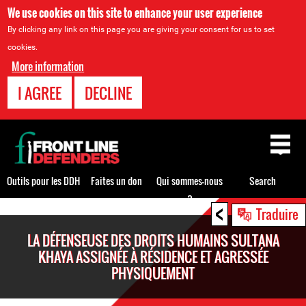
We use cookies on this site to enhance your user experience
By clicking any link on this page you are giving your consent for us to set
cookies.
More information
I AGREE
DECLINE
Back
to
top
Outils pour les DDH
Faites un don
Qui sommes-nous
Search
?
<
Back
Traduire
to
LA DÉFENSEUSE DES DROITS HUMAINS SULTANA
top
KHAYA ASSIGNÉE À RÉSIDENCE ET AGRESSÉE
PHYSIQUEMENT