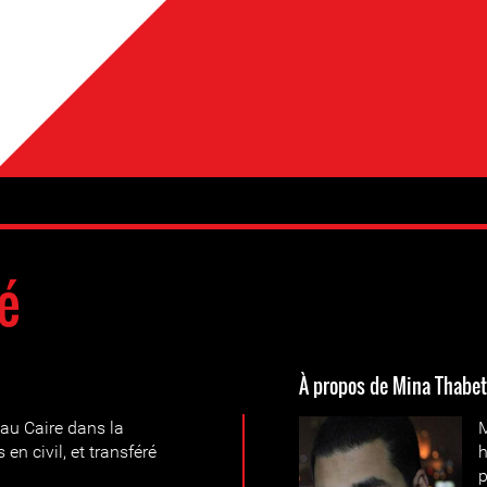
é
À propos de Mina Thabet
 au Caire dans la
M
en civil, et transféré
h
p