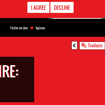
APPEL
I AGREE
DECLINE
D'URGENCE
Faites un don
Agissez
<
Traduire
IRE: