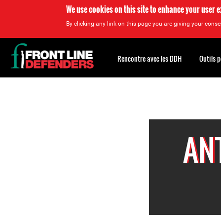
We use cookies on this site to enhance your user 
By clicking any link on this page you are giving your consen
Back
to
Rencontre avec les DDH
Outils 
top
Back
to
top
ANT