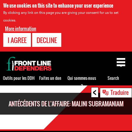
We use cookies on this site to enhance your user experience
By clicking any link on this page you are giving your consent for us to set
cookies.
More information
I AGREE
DECLINE
Back
to
top
Outils pour les DDH
Faites un don
Qui sommes-nous
Search
?
<
Back
Traduire
to
ANTÉCÉDENTS DE L'AFFAIRE: MALINI SUBRAMANIAM
top