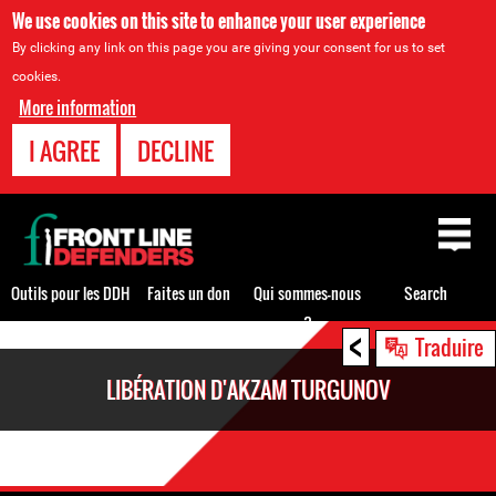
We use cookies on this site to enhance your user experience
By clicking any link on this page you are giving your consent for us to set
cookies.
More information
I AGREE
DECLINE
Back
to
top
Outils pour les DDH
Faites un don
Qui sommes-nous
Search
?
<
Back
Traduire
to
LIBÉRATION D'AKZAM TURGUNOV
top