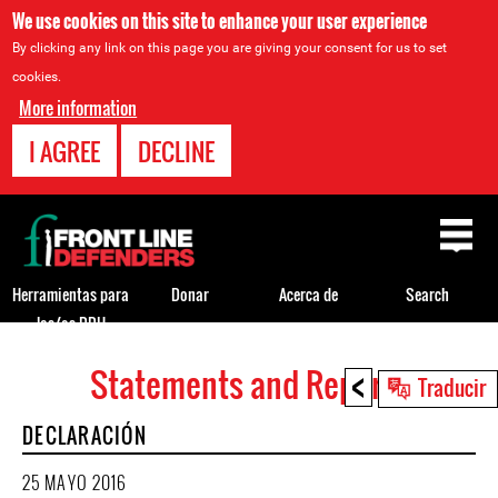
We use cookies on this site to enhance your user experience
By clicking any link on this page you are giving your consent for us to set
cookies.
More information
I AGREE
DECLINE
Back
to
top
Herramientas para
Donar
Acerca de
Search
los/as DDH
<
Statements and Reports
Back
Traducir
to
DECLARACIÓN
top
25 MAYO 2016