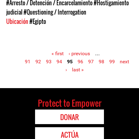
#Arresto / Detención / Encarcelamiento
#Hostigamiento
judicial
#Questioning / Interrogation
Ubicación
#Egipto
« first
‹ previous
…
91
92
93
94
95
96
97
98
99
next
Pages
›
last »
Protect to Empower
DONAR
ACTÚA