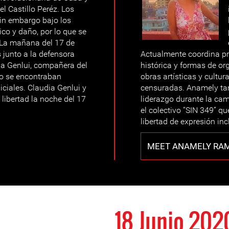
l Castillo Peréz. Los
sin embargo bajo los
co y daño, por lo que se
. La mañana del 17 de
 junto a la defensora
Actualmente coordina pr
a Genlui, compañera del
histórica y formas de or
do se encontraban
obras artísticas y cultur
ciales. Claudia Genlui y
censuradas. Anamely tam
libertad la noche del 17
liderazgo durante la ca
el colectivo “SIN 349” q
libertad de expresión inc
MEET ANAMELY RA
18 Junio 202