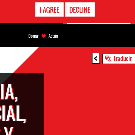
LÍNEA
I AGREE
DECLINE
EMERGENCIA
Donar
Actúa
<
Traducir
IA,
IAL,
 Y