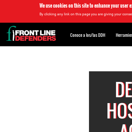
We use cookies on this site to enhance your user 
By clicking any link on this page you are giving your consen
Back
to
Conoce a los/las DDH
Herramien
top
Back
to
top
DE
HOS
A