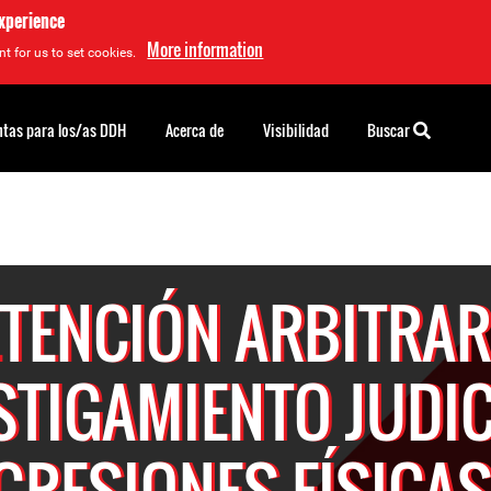
experience
More information
t for us to set cookies.
tas para los/as DDH
Acerca de
Visibilidad
Buscar
TENCIÓN ARBITRAR
TIGAMIENTO JUDIC
GRESIONES FÍSICAS