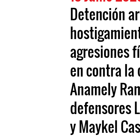
Detención ar
hostigamient
agresiones fí
en contra la
Anamely Ram
defensores L
y Maykel Cas