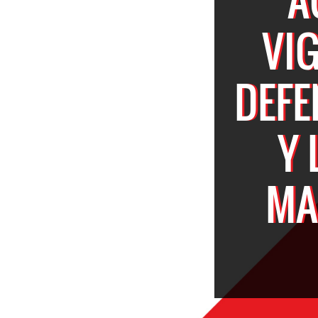
VI
DEF
Y 
MA