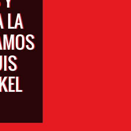
 LA
AMOS
UIS
KEL