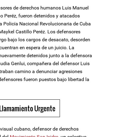
ensores de derechos humanos Luis Manuel
lo Peréz, fueron detenidos y atacados
la Policía Nacional Revolucionaria de Cuba
Maykel Castillo Peréz. Los defensores
rgo bajo los cargos de desacato, desorden
cuentran en espera de un juicio. La
nuevamente detenidos junto a la defensora
dia Genlui, compañera del defensor Luis
traban camino a denunciar agresiones
 defensores fueron puestos bajo libertad la
 Llamamiento Urgente
 visual cubano, defensor de derechos
l del
Movimiento San Isidro
, un colectivo