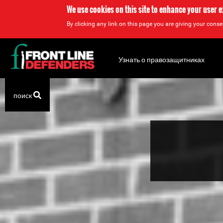
We use cookies on this site to enhance your user 
By clicking any link on this page you are giving your consen
Back
to
Узнать о правозащитниках
top
Back
поиск
to
top