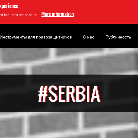
experience
More information
t for us to set cookies.
Инструменты для правозащитников
О нас
Публичность
#SERBIA