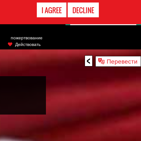
ГОРЯЧАЯ
I AGREE
DECLINE
ЛИНИЯ
пожертвование
Действовать
<
Перевести