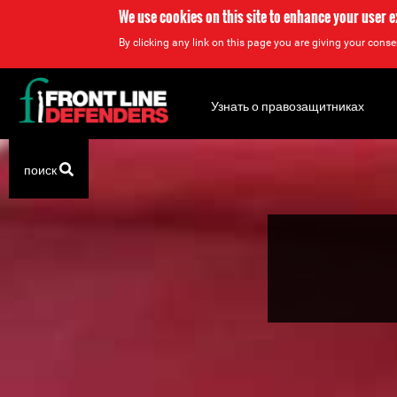
We use cookies on this site to enhance your user 
By clicking any link on this page you are giving your consen
Back
to
Узнать о правозащитниках
top
Back
поиск
to
top