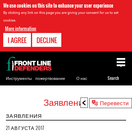
We use cookies on this site to enhance your user experience
By clicking any link on this page you are giving your consent for us to set
cookies.
More information
I AGREE
DECLINE
Back
to
top
Инструменты
пожертвование
О нас
Search
для
правозащитников
<
Заявление
Back
Перевести
to
ЗАЯВЛЕНИЯ
top
21 АВГУСТА 2017