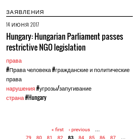
ЗАЯВЛЕНИЯ
14 ИЮНЯ 2017
Hungary: Hungarian Parliament passes
restrictive NGO legislation
права
#Права человека
#гражданские и политические
права
нарушения
#угрозы/запугивание
страна
#Hungary
« first
‹ previous
…
79
80
81
82
83
84
85
86
87
…