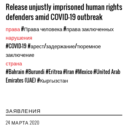
Release unjustly imprisoned human rights
defenders amid COVID-19 outbreak
права
#Права человека
#права заключенных
нарушения
#COVID-19
#арест/задержание/тюремное
заключение
страна
#Bahrain
#Burundi
#Eritrea
#Iran
#Mexico
#United Arab
Emirates (UAE)
#Кыргызстан
ЗАЯВЛЕНИЯ
24 МАРТА 2020