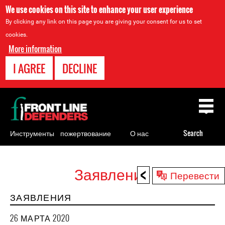
We use cookies on this site to enhance your user experience
By clicking any link on this page you are giving your consent for us to set
cookies.
More information
I AGREE
DECLINE
Back
to
top
Инструменты
пожертвование
О нас
Search
для
правозащитников
<
Заявление
Back
Перевести
to
ЗАЯВЛЕНИЯ
top
26 МАРТА 2020