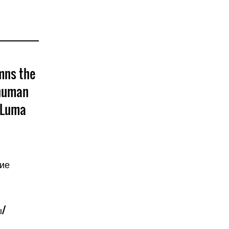
mns the
 human
n Luma
кие
ы/