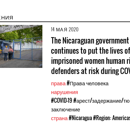
ЕНИЯ
14 МАЯ 2020
The Nicaraguan government
continues to put the lives o
imprisoned women human r
defenders at risk during CO
права
#Права человека
нарушения
#COVID-19
#арест/задержание/т
заключение
страна
#Nicaragua
#Region: America