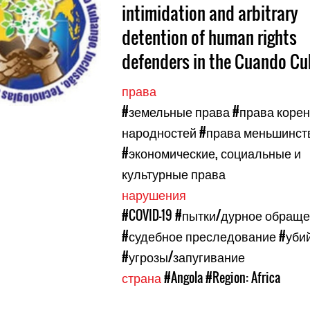
intimidation and arbitrary
detention of human rights
defenders in the Cuando C
права
#земельные права
#права коре
народностей
#права меньшинст
#экономические, социальные и
культурные права
нарушения
#COVID-19
#пытки/дурное обращ
#судебное преследование
#уби
#угрозы/запугивание
страна
#Angola
#Region: Africa