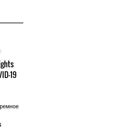
f
ights
VID-19
юремное
s