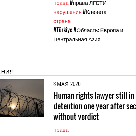
права
#права ЛГБТИ
нарушения
#Клевета
страна
#Türkiye
#Область: Европа и
Центральная Азия
ЕНИЯ
8 МАЯ 2020
Human rights lawyer still in
detention one year after secr
without verdict
права