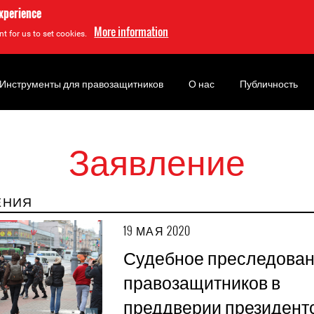
experience
More information
t for us to set cookies.
Инструменты для правозащитников
О нас
Публичность
Заявление
ЕНИЯ
19 МАЯ 2020
Судебное преследова
правозащитников в
преддверии президент