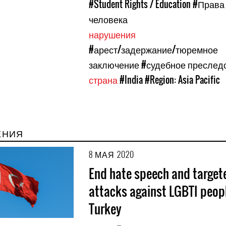
#Student Rights / Education
#Права
человека
нарушения
#арест/задержание/тюремное
заключение
#судебное преслед
страна
#India
#Region: Asia Pacific
ЕНИЯ
8 МАЯ 2020
End hate speech and target
attacks against LGBTI peopl
Turkey