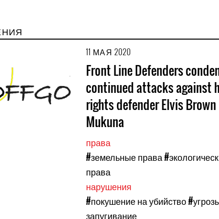
ЕНИЯ
11 МАЯ 2020
Front Line Defenders conde
continued attacks against
rights defender Elvis Brow
Mukuna
права
#земельные права
#экологичес
права
нарушения
#покушение на убийство
#угроз
запугивание