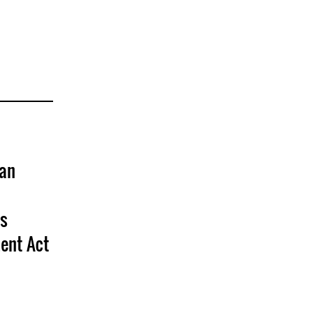
man
ts
ent Act