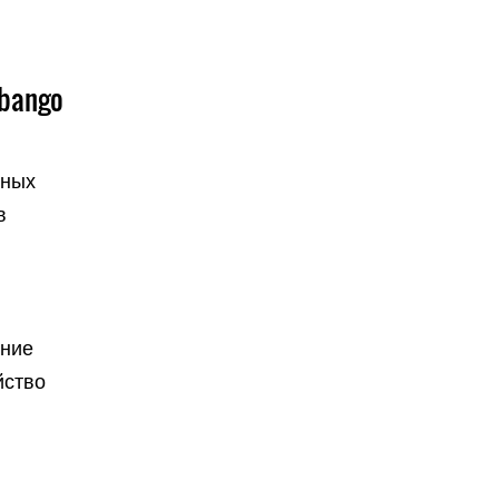
ubango
нных
в
ение
йство