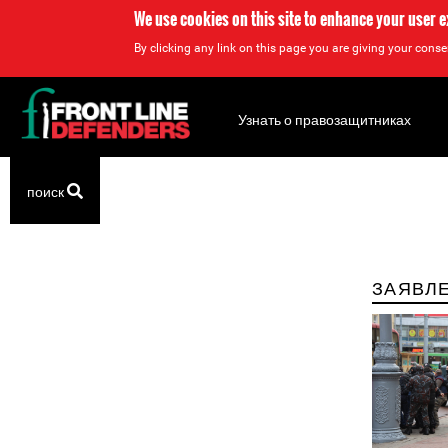
We use cookies on this site to enhance your user 
By clicking any link on this page you are giving your consen
Back
to
Узнать о правозащитниках
top
поиск
Back
to
top
ЗАЯВЛ