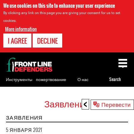
We use cookies on this site to enhance your user experience
By clicking any link on this page you are giving your consent for us to set
cookies.
More information
I AGREE
DECLINE
Back
to
top
Инструменты
пожертвование
О нас
Search
для
правозащитников
<
Заявление
Back
Перевести
to
ЗАЯВЛЕНИЯ
top
5 ЯНВАРЯ 2021