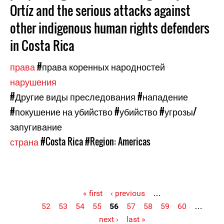
Ortíz and the serious attacks against
other indigenous human rights defenders
in Costa Rica
права
#права коренных народностей
нарушения
#Другие виды преследования
#нападение
#покушение на убийство
#убийство
#угрозы/
запугивание
страна
#Costa Rica
#Region: Americas
« first
‹ previous
…
52
53
54
55
56
57
58
59
60
…
Pages
next ›
last »