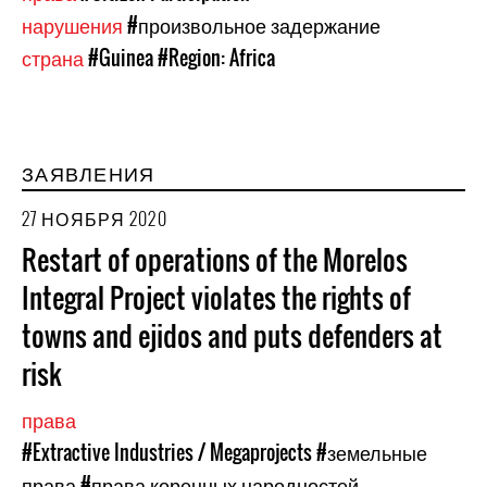
нарушения
#произвольное задержание
страна
#Guinea
#Region: Africa
ЗАЯВЛЕНИЯ
27 НОЯБРЯ 2020
Restart of operations of the Morelos
Integral Project violates the rights of
towns and ejidos and puts defenders at
risk
права
#Extractive Industries / Megaprojects
#земельные
права
#права коренных народностей