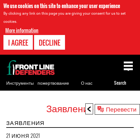
We use cookies on this site to enhance your user experience
By clicking any link on this page you are giving your consent for us to set
cookies.
More information
I AGREE
DECLINE
Back
to
top
Инструменты
пожертвование
О нас
Search
для
правозащитников
<
Заявление
Back
Перевести
to
ЗАЯВЛЕНИЯ
top
21 ИЮНЯ 2021