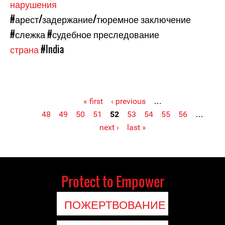
нарушения
#арест/задержание/тюремное заключение
#слежка
#судебное преследование
страна
#India
« first
‹ previous
…
48
49
50
51
52
53
54
55
56
…
Pages
next ›
last »
Protect to Empower
ПОЖЕРТВОВАНИЕ