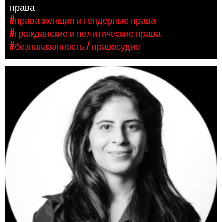
права
#права женщин и гендерные права
#гражданские и политические права
#безнаказанность / правосудие