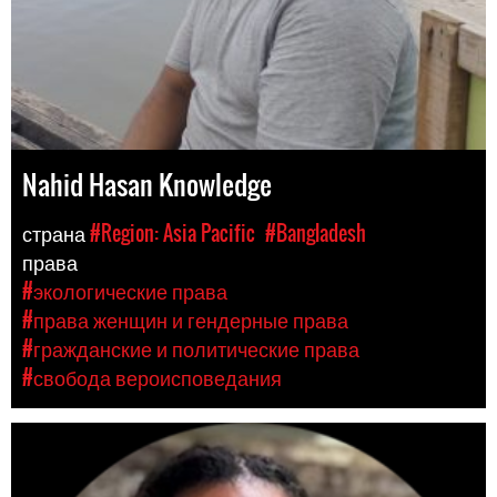
Nahid Hasan Knowledge
страна
#Region: Asia Pacific
#Bangladesh
права
#экологические права
#права женщин и гендерные права
#гражданские и политические права
#свобода вероисповедания