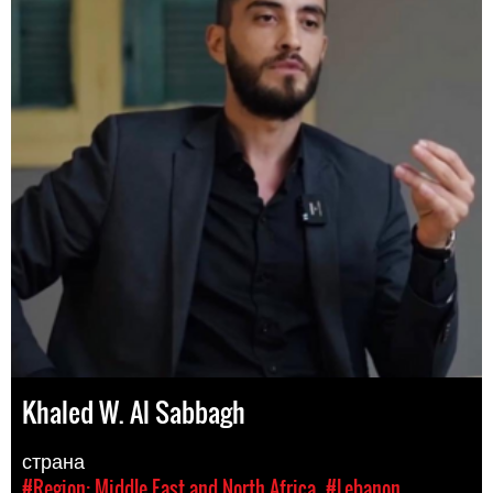
Khaled W. Al Sabbagh
страна
#Region: Middle East and North Africa
#Lebanon