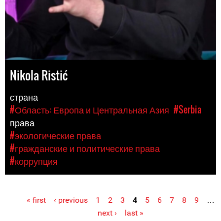
Nikola Ristić
страна
#Область: Европа и Центральная Азия
#Serbia
права
#экологические права
#гражданские и политические права
#коррупция
« first
‹ previous
1
2
3
4
5
6
7
8
9
…
Pages
next ›
last »