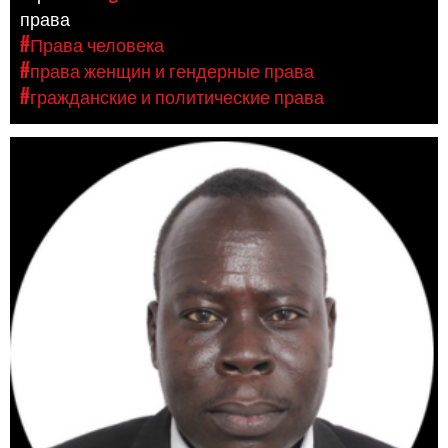
права
#Права человека
#права женщин и гендерные права
#гражданские и политические права