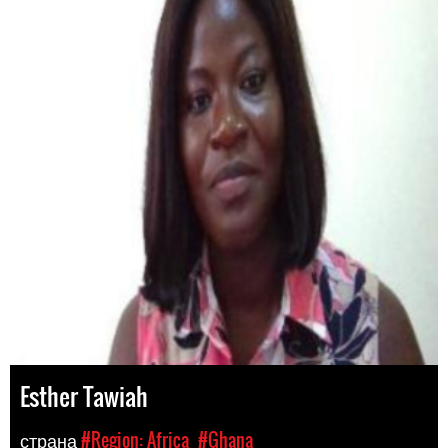
Esther Tawiah
страна
#Region: Africa
#Ghana