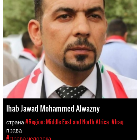
Ihab Jawad Mohammed Alwazny
страна
#Region: Middle East and North Africa
#Iraq
права
#Права человека