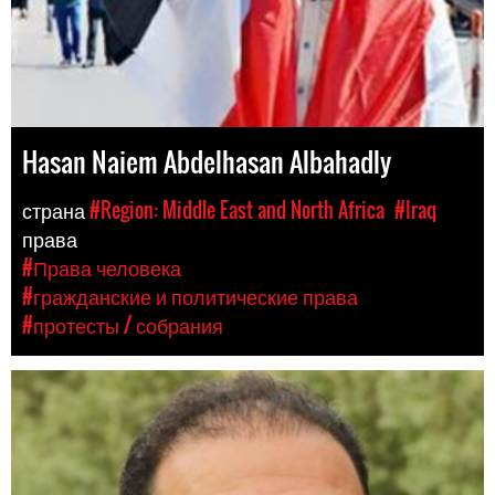
Hasan Naiem Abdelhasan Albahadly
страна
#Region: Middle East and North Africa
#Iraq
права
#Права человека
#гражданские и политические права
#протесты / собрания