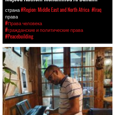
страна
#Region: Middle East and North Africa
#Iraq
права
#Права человека
#гражданские и политические права
#Peacebuilding