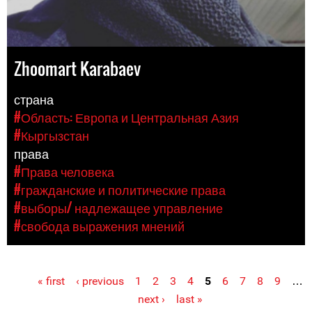
Zhoomart Karabaev
страна
#Область: Европа и Центральная Азия
#Кыргызстан
права
#Права человека
#гражданские и политические права
#выборы/ надлежащее управление
#свобода выражения мнений
« first
‹ previous
1
2
3
4
5
6
7
8
9
…
Pages
next ›
last »