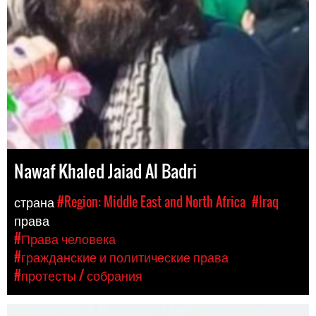
Nawaf Khaled Jaiad Al Badri
страна
#Region: Middle East and North Africa
#Iraq
права
#Права человека
#гражданские и политические права
#протесты / собрания