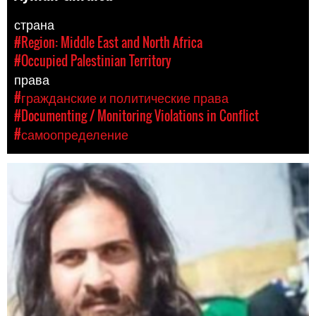
страна
#Region: Middle East and North Africa
#Occupied Palestinian Territory
права
#гражданские и политические права
#Documenting / Monitoring Violations in Conflict
#самоопределение