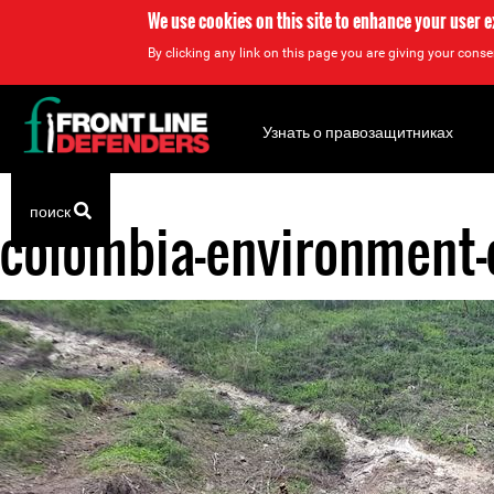
We use cookies on this site to enhance your user 
By clicking any link on this page you are giving your consen
Back
to
Узнать о правозащитниках
top
поиск
colombia-environment-
Back
to
top