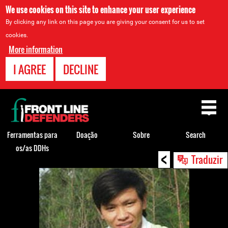
We use cookies on this site to enhance your user experience
By clicking any link on this page you are giving your consent for us to set
cookies.
More information
I AGREE
DECLINE
Back
to
top
Ferramentas para
Doação
Sobre
Search
os/as DDHs
<
Back
Traduzir
to
top