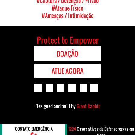
#Captura / Detenção / Prisão
#Ataque Físico
#Ameaças / Intimidação
Protect to Empower
DOAÇÃO
ATUE AGORA
Designed and built by
Giant Rabbit
CONTATO EMERGÊNCIA
1224
Casos ativos de Defensores/as em
risco