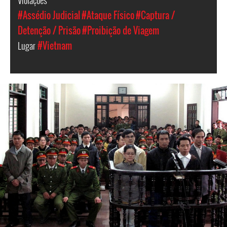
Violações
#Assédio Judicial
#Ataque Físico
#Captura /
Detenção / Prisão
#Proibição de Viagem
Lugar
#Vietnam
#Vietnam-
general-
context.jpg