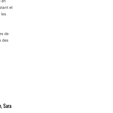
s en
stant et
 les
es de
s des
h
,
Sara