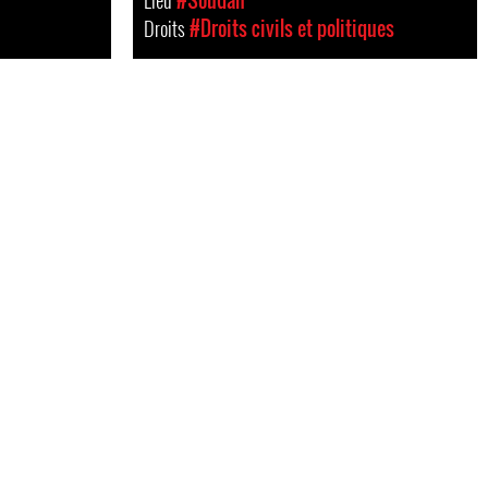
Lieu
#Soudan
Droits
#Droits civils et politiques