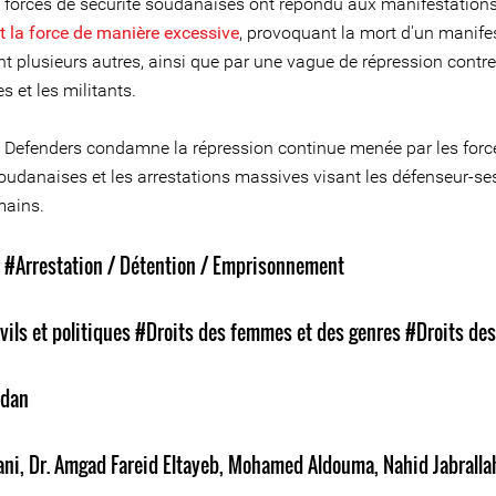
s forces de sécurité soudanaises ont répondu aux manifestation
 la force de manière excessive
, provoquant la mort d'un manife
t plusieurs autres, ainsi que par une vague de répression contre
es et les militants.
e Defenders condamne la répression continue menée par les forc
soudanaises et les arrestations massives visant les défenseur-se
mains.
s
#Arrestation / Détention / Emprisonnement
vils et politiques
#Droits des femmes et des genres
#Droits des
dan
ani
,
Dr. Amgad Fareid Eltayeb
,
Mohamed Aldouma
,
Nahid Jabralla