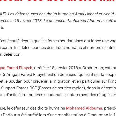
UR: Les défenseuses des droits humains Amal Habani et Nahid 
bérées le 18 février 2018. Le défenseur Mohamed Aldouma a été li
18.
'est écoulé depuis que les forces soudanaises ont lancé une va
n contre les défenseur-ses des droits humains et nombre d'entre
n détention.
ad Fareid Eltayeb
, arrêté le 18 janvier 2018 à Omdurman, est to
e Dr Amgad Fareid Eltayeb est un défenseur qui écrit sur la coop
 et le Soudan pour prévenir la migration, et en particulier sur l'im
 Support Forces RSF (Forces de soutien rapide), dans la détenti
s d'asile à la frontières soudanaise, notamment des réfugiés ér
gue, le défenseur des droits humains
Mohamed Aldouma
, prési
u Darfour, a été arrêté lors d'une manifestation à Omdurman le 1