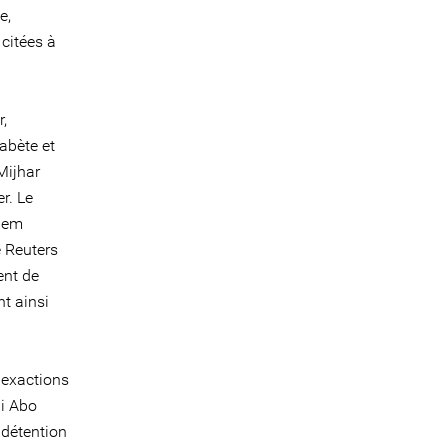
e,
citées à
r,
iabète et
Mijhar
r. Le
niem
e Reuters
ent de
t ainsi
'exactions
li Abo
 détention