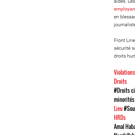
aides. Le
employant
en blessan
journalist
Front Lin
sécurité 
droits hu
Violation
Droits
#Droits ci
minorités
Lieu
#Sou
HRDs
Amal Hab