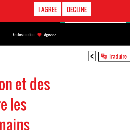
APPEL
I AGREE
DECLINE
D'URGENCE
Faites un don
Agissez
<
Traduire
on et des
e les
umains