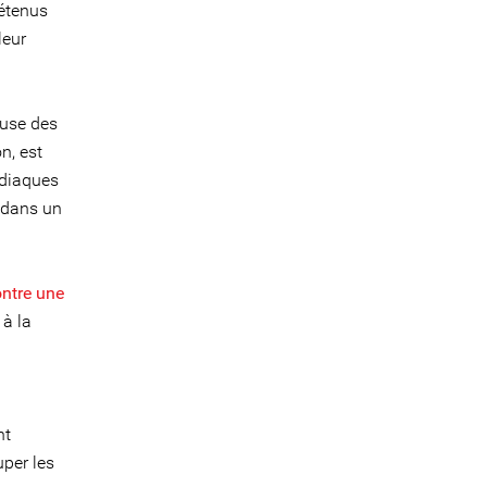
détenus
leur
euse des
n, est
rdiaques
r dans un
ontre une
 à la
nt
per les