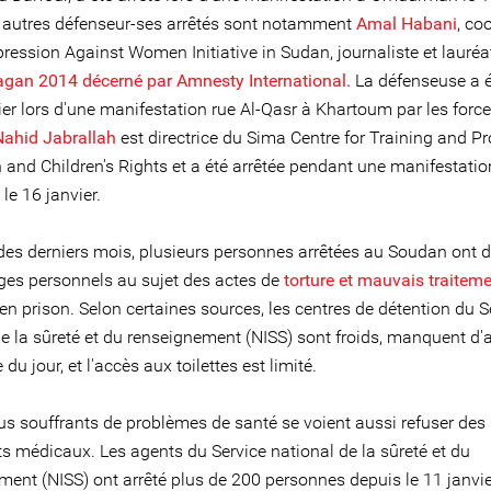
 autres défenseur-ses arrêtés sont notamment
Amal Habani
, co
ression Against Women Initiative in Sudan, journaliste et lauré
agan 2014 décerné par Amnesty International.
La défenseuse a é
ier lors d'une manifestation rue Al-Qasr à Khartoum par les forc
Nahid Jabrallah
est directrice du Sima Centre for Training and Pr
and Children's Rights et a été arrêtée pendant une manifestatio
le 16 janvier.
des derniers mois, plusieurs personnes arrêtées au Soudan ont 
es personnels au sujet des actes de
torture et mauvais traitem
en prison. Selon certaines sources, les centres de détention du S
e la sûreté et du renseignement (NISS) sont froids, manquent d'ai
 du jour, et l'accès aux toilettes est limité.
us souffrants de problèmes de santé se voient aussi refuser des
ts médicaux. Les agents du Service national de la sûreté et du
ment (NISS) ont arrêté plus de 200 personnes depuis le 11 janvi