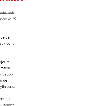
Jabrallah
béré le 19
gue de
 eux sont
ujours
ération
plication
on de
ythréens.
dent du
7 janvier