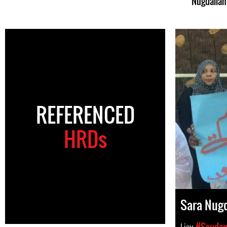
Nugdallah
REFERENCED
HRDs
Sara Nugd