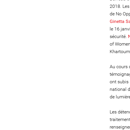
2018. Les
de No Opp
Ginetta S
le 16 janv
sécurité.
of Women 
Khartoum 
Au cours 
témoignag
ont subis 
national d
de lumière
Les déten
traitemen
renseigne