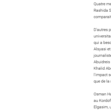
Quatre me
Rashida S
comparait
D'autres p
universita
qui a bes
Alsyasi et
journalis
Abuidreis 
Khalid Abd
l'impact 
que de la 
Osman Has
au Kordofa
Elgasim, u