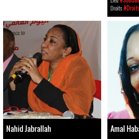
Lieu
#Souda
Droits
#Droit
Nahid Jabrallah
Amal Hab