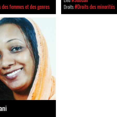
n
Lieu
#Soudan
s des femmes et des genres
Droits
#Droits des minorités
ani