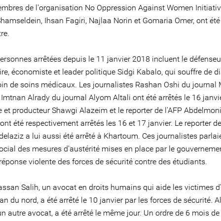
mbres de l'organisation No Oppression Against Women Initiativ
hamseldein, Ihsan Fagiri, Najlaa Norin et Gomaria Omer, ont été 
re.
ersonnes arrêtées depuis le 11 janvier 2018 incluent le défenseu
ire, économiste et leader politique Sidgi Kabalo, qui souffre de d
oin de soins médicaux. Les journalistes Rashan Oshi du journal 
 Imtnan Alrady du journal Alyom Altali ont été arrêtés le 16 janvie
te et producteur Shawgi Alazeim et le reporter de l'AFP Abdelmo
ont été respectivement arrêtés les 16 et 17 janvier. Le reporter d
elaziz a lui aussi été arrêté à Khartoum. Ces journalistes parlai
social des mesures d'austérité mises en place par le gouvernemen
réponse violente des forces de sécurité contre des étudiants.
san Salih, un avocat en droits humains qui aide les victimes d
n du nord, a été arrêté le 10 janvier par les forces de sécurité. A
n autre avocat, a été arrêté le même jour. Un ordre de 6 mois de