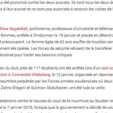
 a été prononcé contre les deux avocats. Ils sont tous les deux 
 à leur avocat et ne sont pas autorisés à recevoir les visites de 
Sara Nugdallah
, politicienne, professeure d'université et défens
s femmes, arrêtée à Omdurman le 18 janvier et placée en détentio
 préoccupant. La femme âgée de 62 ans souffre de troubles ca
ment été opérée. Les forces de sécurité refusent de la transfére
écialisé pour traiter ses besoins critiques.
n du Sud, près de 117 étudiants ont été arrêtés lors d'un r
aid c
ion à l'université d'Aldalang
, le 12 janvier, organisée en réponse
 meurtrière perpétrée par les Forces armées soudanaises où deux
 Zahra Eltigani et Suliman Abdulkarien, ont été tués la veille.
estations contre la hausse du cout de la nourriture au Soudan o
le 7 janvier 2018, lorsque que le gouvernement a décidé de cou