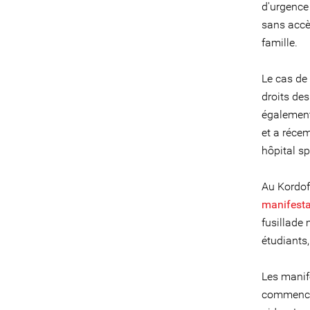
d'urgence
sans accès
famille.
Le cas de
droits de
également
et a récem
hôpital sp
Au Kordofa
manifestat
fusillade
étudiants,
Les manif
commencé 