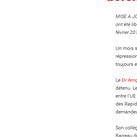
MISE A JO
ont été li
février 20
Un mois s
répressio
toujours e
Le
Dr Amg
détenu. L
entre l'UE
des Rapid
demandeur
Son collè
Barreau d