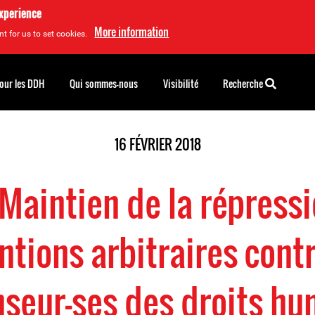
experience
More information
t for us to set cookies.
pour les DDH
Qui sommes-nous
Visibilité
Recherche
16 FÉVRIER 2018
Maintien de la répressi
ntions arbitraires contr
seur-ses des droits h