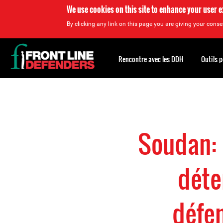
We use cookies on this site to enhance your user 
By clicking any link on this page you are giving your consen
Back
to
Rencontre avec les DDH
Outils 
top
Back
to
top
Soudan: 
déte
défen