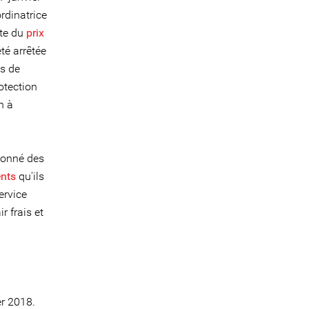
ordinatrice
ate du
prix
té arrêtée
es de
otection
n à
donné des
ents
qu'ils
ervice
r frais et
er 2018.