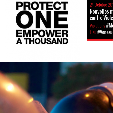
24 Octobre 20
Nouvelles m
contre Viol
Violations
#Me
Lieu
#Venezu
#Venezuela-
general-
context.jpg