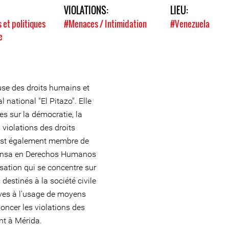
VIOLATIONS:
LIEU:
s et politiques
#Menaces / Intimidation
#Venezuela
e
use des droits humains et
 national "El Pitazo". Elle
s sur la démocratie, la
 violations des droits
est également membre de
ensa en Derechos Humanos
tion qui se concentre sur
 destinés à la société civile
ives à l'usage de moyens
oncer les violations des
nt à Mérida.