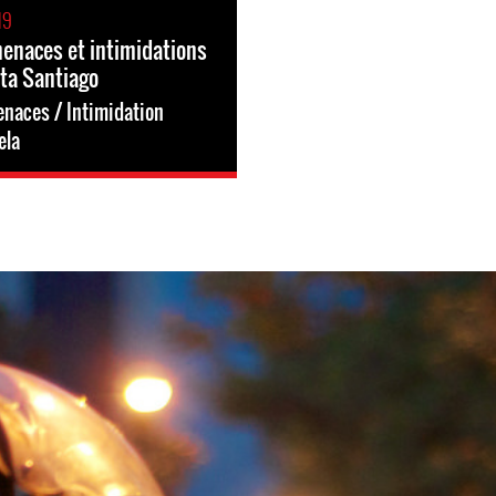
19
enaces et intimidations
eta Santiago
naces / Intimidation
ela