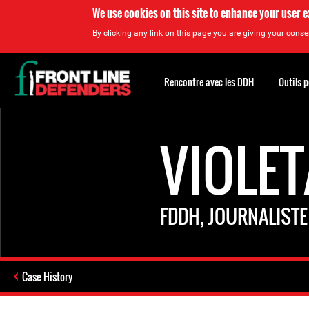
We use cookies on this site to enhance your user 
By clicking any link on this page you are giving your consen
Back
to
Rencontre avec les DDH
Outils 
top
Back
to
VIOLE
top
FDDH, JOURNALISTE
Case History