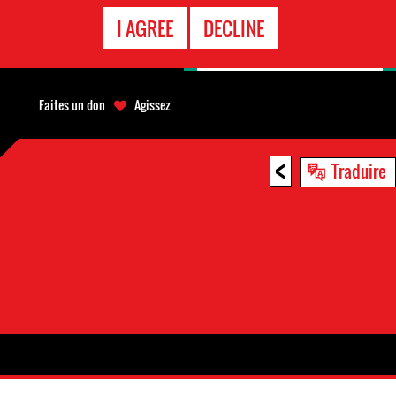
APPEL
I AGREE
DECLINE
D'URGENCE
Faites un don
Agissez
<
Traduire