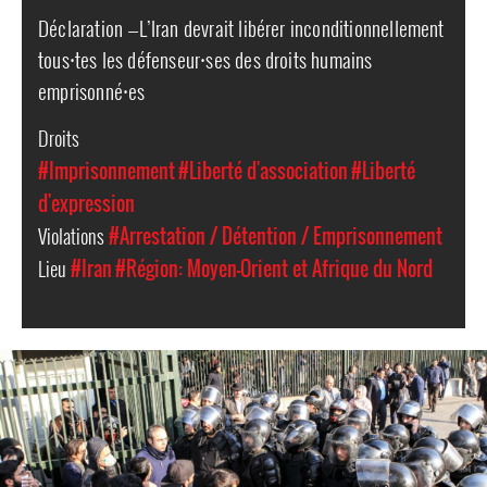
Déclaration —L’Iran devrait libérer inconditionnellement
tous⸱tes les défenseur⸱ses des droits humains
emprisonné⸱es
Droits
#Imprisonnement
#Liberté d'association
#Liberté
d'expression
Violations
#Arrestation / Détention / Emprisonnement
Lieu
#Iran
#Région: Moyen-Orient et Afrique du Nord
iran_page.jpg