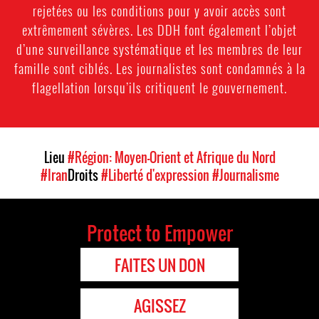
rejetées ou les conditions pour y avoir accès sont
extrêmement sévères. Les DDH font également l’objet
d’une surveillance systématique et les membres de leur
famille sont ciblés. Les journalistes sont condamnés à la
flagellation lorsqu’ils critiquent le gouvernement.
Lieu
#Région: Moyen-Orient et Afrique du Nord
#Iran
Droits
#Liberté d'expression
#Journalisme
Protect to Empower
FAITES UN DON
AGISSEZ