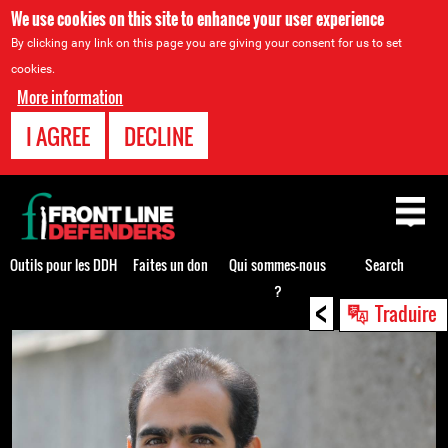
We use cookies on this site to enhance your user experience
By clicking any link on this page you are giving your consent for us to set
cookies.
More information
I AGREE
DECLINE
Back
to
top
Outils pour les DDH
Faites un don
Qui sommes-nous
Search
?
<
Back
Traduire
to
top