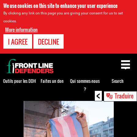
We use cookies on this site to enhance your user experience
By clicking any link on this page you are giving your consent for us to set
cookies.
More information
I AGREE
DECLINE
Back
to
top
Outils pour les DDH
Faites un don
Qui sommes-nous
Search
?
<
Back
Traduire
to
top