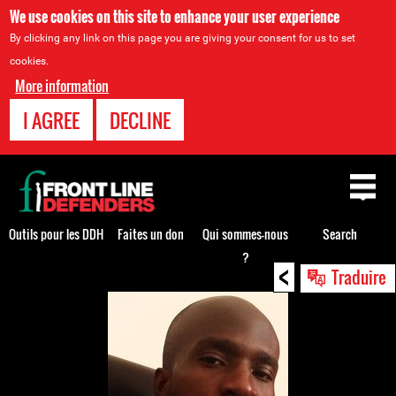
We use cookies on this site to enhance your user experience
By clicking any link on this page you are giving your consent for us to set
cookies.
More information
I AGREE
DECLINE
Back
to
top
Outils pour les DDH
Faites un don
Qui sommes-nous
Search
?
<
Back
Traduire
to
top