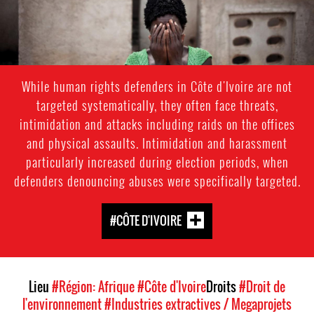
While human rights defenders in Côte d'Ivoire are not
targeted systematically, they often face threats,
intimidation and attacks including raids on the offices
and physical assaults. Intimidation and harassment
particularly increased during election periods, when
defenders denouncing abuses were specifically targeted.
#CÔTE D'IVOIRE
Lieu
#Région: Afrique
#Côte d'Ivoire
Droits
#Droit de
l'environnement
#Industries extractives / Megaprojets