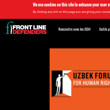
We use cookies on this site to enhance your user 
By clicking any link on this page you are giving your consen
Back
to
Rencontre avec les DDH
Outils 
top
Back
to
top