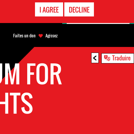
APPEL
I AGREE
DECLINE
D'URGENCE
Faites un don
Agissez
<
Traduire
UM FOR
HTS