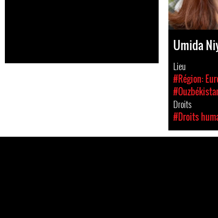
Umida Ni
Lieu
#Région: Eur
#Ouzbékista
Droits
#Droits hum