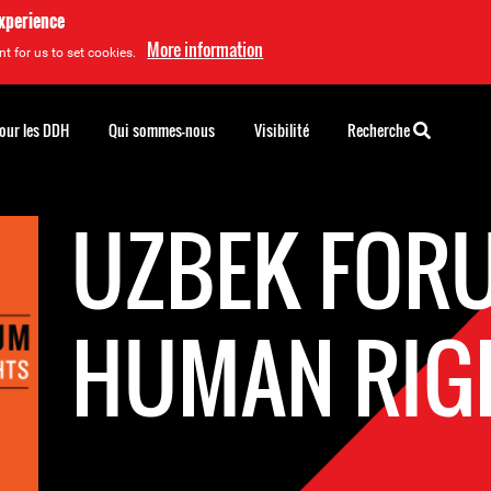
experience
More information
t for us to set cookies.
pour les DDH
Qui sommes-nous
Visibilité
Recherche
UZBEK FOR
HUMAN RIG