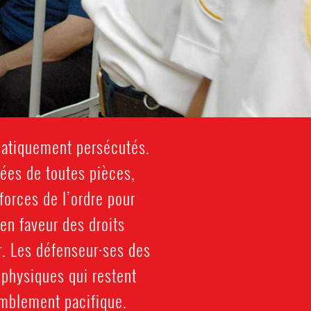
matiquement persécutés.
uées de toutes pièces,
orces de l’ordre pour
en faveur des droits
r. Les défenseur·ses des
 physiques qui restent
semblement pacifique.