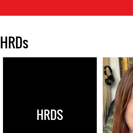
HRDs
HRDS