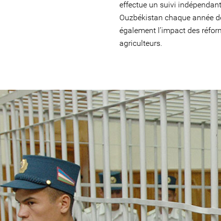
effectue un suivi indépendant
Ouzbékistan chaque année de
également l’impact des réform
agriculteurs.
#Uzbekistan-
general-
context.jpg