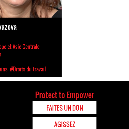
yazova
ope et Asie Centrale
n
ains
#Droits du travail
Protect to Empower
FAITES UN DON
AGISSEZ