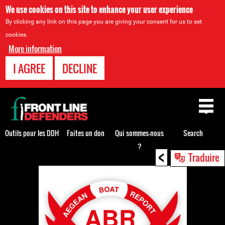
We use cookies on this site to enhance your user experience
By clicking any link on this page you are giving your consent for us to set
cookies.
More information
I AGREE
DECLINE
Back
to
top
Outils pour les DDH
Faites un don
Qui sommes-nous
Search
?
<
Back
Traduire
to
top