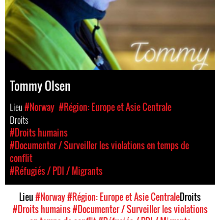
Tommy Olsen
Lieu
#Norway
#Région: Europe et Asie Centrale
Droits
#Droits humains
#Documenter / Surveiller les violations en temps de
conflit
#Réfugiés / PDI / Migrants
Lieu
#Norway
#Région: Europe et Asie Centrale
Droits
#Droits humains
#Documenter / Surveiller les violations