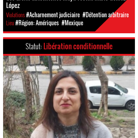
López
Violations
#Acharnement judiciaire
#Détention arbitraire
Lieu
#Région: Amériques
#Mexique
Statut:
Libération conditionnelle