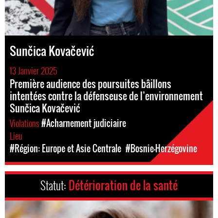
Sunčica Kovačević
13 Janvier 2025
Première audience des poursuites bâillons
intentées contre la défenseuse de l’environnement
Sunčica Kovačević
Violations
#Acharnement judiciaire
Lieu
#Région: Europe et Asie Centrale
#Bosnie-Herzégovine
Statut:
Détérioration de la santé