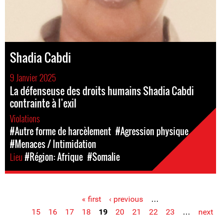
Shadia Cabdi
9 Janvier 2025
La défenseuse des droits humains Shadia Cabdi
contrainte à l’exil
Violations
#Autre forme de harcèlement
#Agression physique
#Menaces / Intimidation
Lieu
#Région: Afrique
#Somalie
« first
‹ previous
…
Pages
15
16
17
18
19
20
21
22
23
…
next