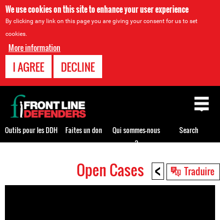
We use cookies on this site to enhance your user experience
By clicking any link on this page you are giving your consent for us to set
cookies.
More information
I AGREE
DECLINE
Back
to
top
Outils pour les DDH
Faites un don
Qui sommes-nous
Search
?
<
Open Cases
Back
Traduire
to
top