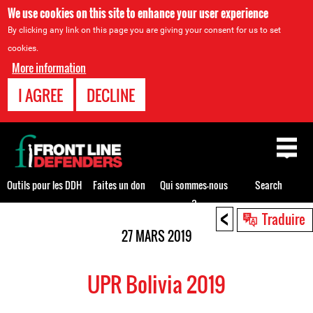
We use cookies on this site to enhance your user experience
By clicking any link on this page you are giving your consent for us to set
cookies.
More information
I AGREE
DECLINE
Back
to
top
Outils pour les DDH
Faites un don
Qui sommes-nous
Search
?
<
Back
Traduire
to
27 MARS 2019
top
UPR Bolivia 2019