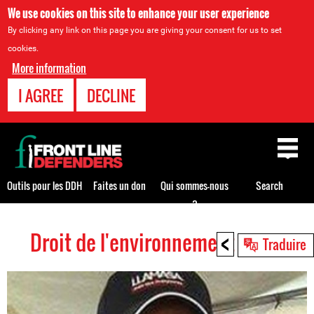
We use cookies on this site to enhance your user experience
By clicking any link on this page you are giving your consent for us to set
cookies.
More information
I AGREE
DECLINE
Back
to
top
Outils pour les DDH
Faites un don
Qui sommes-nous
Search
?
<
Droit de l'environnement HRDs
Back
Traduire
to
top