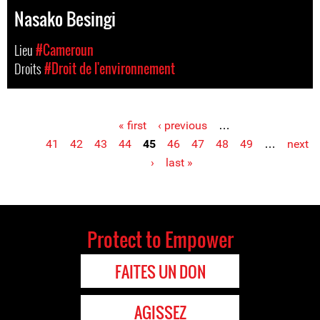
Nasako Besingi
Lieu
#Cameroun
Droits
#Droit de l'environnement
« first
‹ previous
…
Pages
41
42
43
44
45
46
47
48
49
…
next
›
last »
Protect to Empower
FAITES UN DON
AGISSEZ