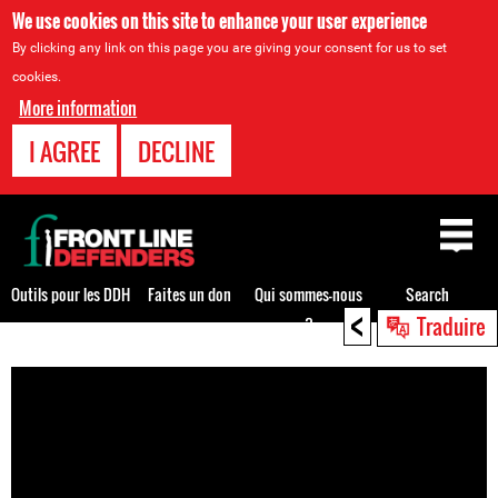
We use cookies on this site to enhance your user experience
By clicking any link on this page you are giving your consent for us to set
cookies.
More information
I AGREE
DECLINE
Back
to
top
Outils pour les DDH
Faites un don
Qui sommes-nous
Search
<
Traduire
?
Back
to
top